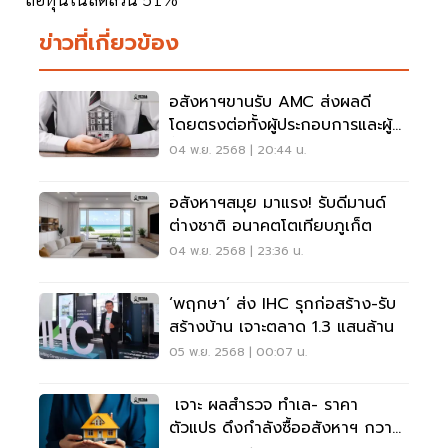
ข่าวที่เกี่ยวข้อง
อสังหาฯขานรับ AMC ส่งผลดี
โดยตรงต่อทั้งผู้ประกอบการและผู้
ซื้อบ้าน
04 พ.ย. 2568 | 20:44 น.
อสังหาฯสมุย มาแรง! รับดีมานด์
ต่างชาติ อนาคตโตเทียบภูเก็ต
04 พ.ย. 2568 | 23:36 น.
‘พฤกษา’ ส่ง IHC รุกก่อสร้าง-รับ
สร้างบ้าน เจาะตลาด 1.3 แสนล้าน
05 พ.ย. 2568 | 00:07 น.
เจาะ ผลสำรวจ ทำเล- ราคา
ตัวแปร ดึงกำลังซื้ออสังหาฯ กวาด