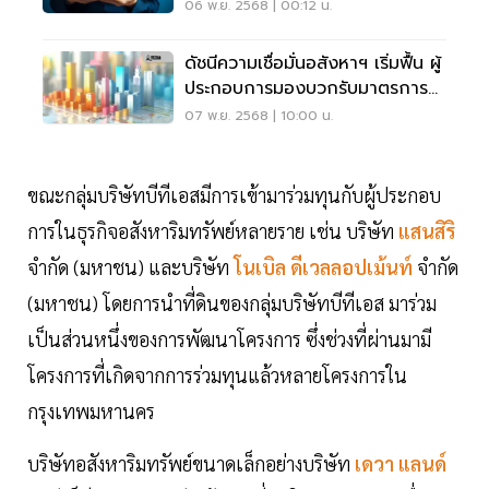
ยอดขาย'มหกรรมบ้าน-คอนโด'
06 พ.ย. 2568 | 00:12 น.
ดัชนีความเชื่อมั่นอสังหาฯ เริ่มฟื้น ผู้
ประกอบการมองบวกรับมาตรการ
รัฐ
07 พ.ย. 2568 | 10:00 น.
ขณะกลุ่มบริษัทบีทีเอสมีการเข้ามาร่วมทุนกับผู้ประกอบ
การในธุรกิจอสังหาริมทรัพย์หลายราย เช่น บริษัท
แสนสิริ
จำกัด (มหาชน) และบริษัท
โนเบิล ดีเวลลอปเม้นท์
จำกัด
(มหาชน) โดยการนำที่ดินของกลุ่มบริษัทบีทีเอส มาร่วม
เป็นส่วนหนึ่งของการพัฒนาโครงการ ซึ่งช่วงที่ผ่านมามี
โครงการที่เกิดจากการร่วมทุนแล้วหลายโครงการใน
กรุงเทพมหานคร
บริษัทอสังหาริมทรัพย์ขนาดเล็กอย่างบริษัท
เดวา แลนด์