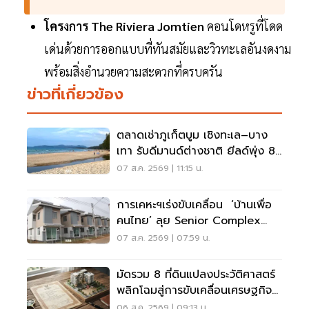
โครงการ The Riviera Jomtien
คอนโดหรูที่โดด
เด่นด้วยการออกแบบที่ทันสมัยและวิวทะเลอันงดงาม
พร้อมสิ่งอำนวยความสะดวกที่ครบครัน
ข่าวที่เกี่ยวข้อง
ตลาดเช่าภูเก็ตบูม เชิงทะเล–บาง
เทา รับดีมานด์ต่างชาติ ยีลด์พุ่ง 8-
12%
07 ส.ค. 2569 | 11:15 น.
การเคหะฯเร่งขับเคลื่อน ‘บ้านเพื่อ
คนไทย’ ลุย Senior Complex
ฟื้นฟูเมือง
07 ส.ค. 2569 | 07:59 น.
มัดรวม 8 ที่ดินแปลงประวัติศาสตร์
พลิกโฉมสู่การขับเคลื่อนเศรษฐกิจ
เมือง
06 ส.ค. 2569 | 09:13 น.