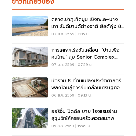
ข่าวที่เกี่ยวข้อง
ตลาดเช่าภูเก็ตบูม เชิงทะเล–บาง
เทา รับดีมานด์ต่างชาติ ยีลด์พุ่ง 8-
12%
07 ส.ค. 2569 | 11:15 น.
การเคหะฯเร่งขับเคลื่อน ‘บ้านเพื่อ
คนไทย’ ลุย Senior Complex
ฟื้นฟูเมือง
07 ส.ค. 2569 | 07:59 น.
มัดรวม 8 ที่ดินแปลงประวัติศาสตร์
พลิกโฉมสู่การขับเคลื่อนเศรษฐกิจ
เมือง
06 ส.ค. 2569 | 09:13 น.
ออริจิ้น ปิดดีล ขาย โรงแรมย่าน
สุขุมวิทให้ครอบครัวเศวตสมภพ
05 ส.ค. 2569 | 15:49 น.