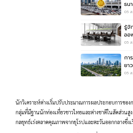
ธนา
บาง
05 ส.
รู้
ออฟ
ทำเล
05 ส.
การ
ยาว
05 ส.
นักวิเคราะห์ต่างเริ่มปรับประมาณการผลประกอบการของกลุ
กลุ่มที่มีฐานนักท่องเที่ยวชาวไทยและต่างชาติในสัดส่วนส
กลยุทธ์เร่งตลาดคุณภาพจากยุโรปและตะวันออกกลางซึ่งเริ่