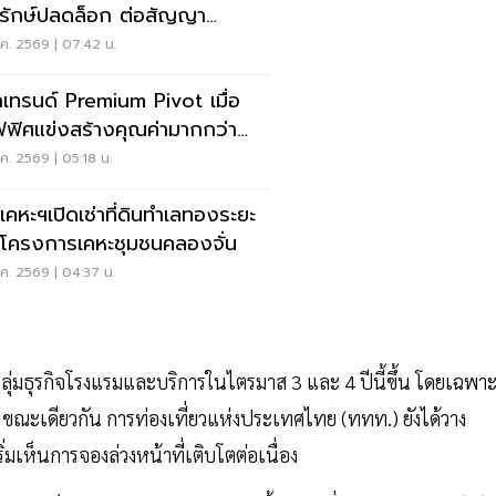
รักษ์ปลดล็อก ต่อสัญญา
กอกเทอร์มินอลลุยโครงการ
ค. 2569 | 07:42 น.
จักเทรนด์ Premium Pivot เมื่อ
ฟิศแข่งสร้างคุณค่ามากกว่า
-ค่าเช่า
ค. 2569 | 05:18 น.
เคหะฯเปิดเช่าที่ดินทำเลทองระยะ
โครงการเคหะชุมชนคลองจั่น
ค. 2569 | 04:37 น.
่มธุรกิจโรงแรมและบริการในไตรมาส 3 และ 4 ปีนี้ขึ้น โดยเฉพา
ูง ขณะเดียวกัน การท่องเที่ยวแห่งประเทศไทย (ททท.) ยังได้วาง
มเห็นการจองล่วงหน้าที่เติบโตต่อเนื่อง