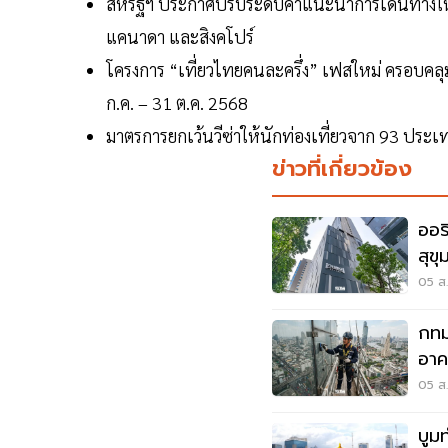
สหรัฐฯ ประกาศปรับระดับคำแนะนำการเดินทางให้ป
แคนาดา และสิงคโปร์
โครงการ “เที่ยวไทยคนละครึ่ง” เฟสใหม่ ครอบคลุม
ก.ค. – 31 ต.ค. 2568
มาตรการยกเว้นวีซ่าให้นักท่องเที่ยวจาก 93 ประเทศ
ข่าวที่เกี่ยวข้อง
ออร
สุข
05 ส.
กทม
อาค
มาต
05 ส.
บูม