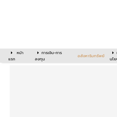
หน้า
การเงิน-การ
อสังหาริมทรัพย์
แรก
ลงทุน
นโย