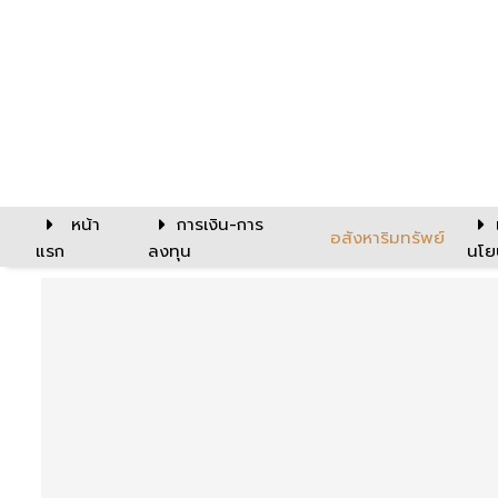
หน้า
การเงิน-การ
อสังหาริมทรัพย์
แรก
ลงทุน
นโย