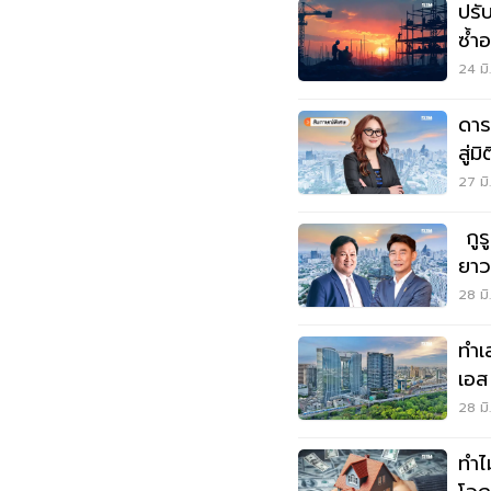
ปรั
ซํ้าอสังห
ออก
24 มิ
ดาร
สู่ม
27 มิ
กูร
ยาว
เพี
28 มิ
ทำเ
เอส
บริ
28 มิ
เมื
ทำไ