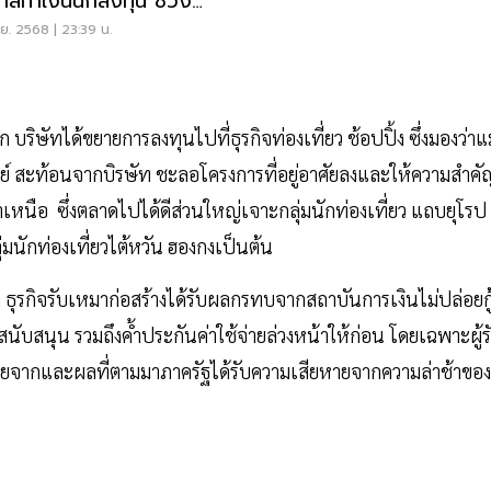
าสทำเงินนักลงทุน ช่วง
ษฐกิจชะลอ
.ย. 2568 | 23:39 น.
บริษัทได้ขยายการลงทุนไปที่ธุรกิจท่องเที่ยว ช้อปปิ้ง ซึ่งมองว่าแม
พย์ สะท้อนจากบิรษัท ชะลอโครงการที่อยู่อาศัยลงและให้ความสำคั
าเหนือ ซึ่งตลาดไปได้ดีส่วนใหญ่เจาะกลุ่มนักท่องเที่ยว แถบยุโรป
มนักท่องเที่ยวไต้หวัน ฮองกงเป็นต้น
 ธุรกิจรับเหมาก่อสร้างได้รับผลกรทบจากสถาบันการเงินไม่ปล่อยกู
ับสนุน รวมถึงค้ำประกันค่าใช้จ่ายล่วงหน้าให้ก่อน โดยเฉพาะผู้ร
ตายจากและผลที่ตามมาภาครัฐได้รับความเสียหายจากความล่าช้าของ