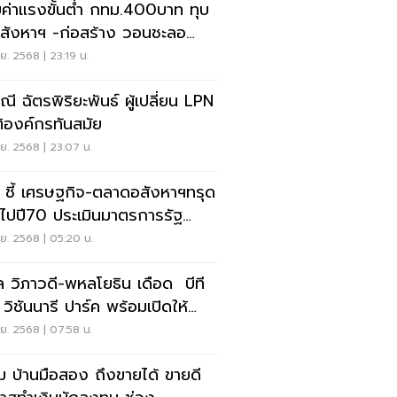
บค่าแรงขั้นตํ่า กทม.400บาท ทุบ
าฯ -ก่อสร้าง วอนชะลอ
ไปให้ธุรกิจปรับตัว
.ย. 2568 | 23:19 น.
ณี ฉัตรพิริยะพันธ์ ผู้เปลี่ยน LPN
ิติองค์กรทันสมัย
.ย. 2568 | 23:07 น.
ู ชี้ เศรษฐกิจ-ตลาดอสังหาฯทรุด
ไปปี70 ประเมินมาตรการรัฐ
ยงพอหรือไม่
.ย. 2568 | 05:20 น.
ล วิภาวดี-พหลโยธิน เดือด บีที
 วิชันนารี ปาร์ค พร้อมเปิดให้
การ แลนด์มาร์คใหม่การใช้ชีวิตใน
.ย. 2568 | 07:58 น.
อง
ม บ้านมือสอง ถึงขายได้ ขายดี