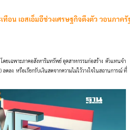
ะเทือน เอสเอ็มอีช่วงเศรษฐกิจตึงตัว วอนภาครั
ิจ โดยเฉพาะภาคอสังหาริมทรัพย์ อุตสาหกรรมก่อสร้าง ตัวแทนจำ
t) ลดลง หรือเรียกรับเงินสดจากความไม่ไว้วางใจในสถานการณ์ ที่