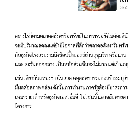
โอก
เศร
29 มิ
อย่างไรก็ตามตลาดอสังหาริมทรัพย์ในภาพรวมยังไม่ค่อยดีนัก 
จะมีปริมาณลดลงแต่ยังมีโอกาสที่ดีกว่าตลาดอสังหาริมทรั
กับธุรกิจโรงแรมรวมถึงช้อปปิ้งมอลล์ย่านสุขุมวิท หรือนาน
และ ตะวันออกกลาง เป็นหลักส่วนจีนจะไม่มาก แต่เป็นกลุ่
เช่นเดียวกับแหล่งข่าวในแวดวงอุตสหากรรมก่อสร้างระบุว่า
มีผลต่อสภาพคล่อง ดังนั้นการทำงานภาครัฐต้องมีมาตรการสน
เหมารายเล็กหรือธุรกิจเอสเอ็มอี ไม่เช่นนั้นอาจล้มหาย
โครงการ