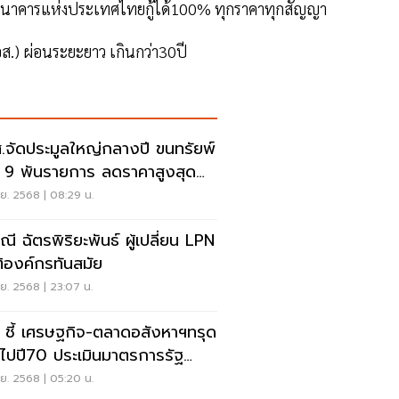
ากธนาคารแห่งประเทศไทยกู้ได้100% ทุกราคาทุกสัญญา
ส.) ผ่อนระยะยาว เกินกว่า30ปี
.จัดประมูลใหญ่กลางปี ขนทรัยพ์
น 9 พันรายการ ลดราคาสูงสุด
%
.ย. 2568 | 08:29 น.
ณี ฉัตรพิริยะพันธ์ ผู้เปลี่ยน LPN
ิติองค์กรทันสมัย
.ย. 2568 | 23:07 น.
ู ชี้ เศรษฐกิจ-ตลาดอสังหาฯทรุด
ไปปี70 ประเมินมาตรการรัฐ
ยงพอหรือไม่
.ย. 2568 | 05:20 น.