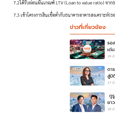
7.2ได้รับผ่อนผันเกณฑ์ LTV (Loan to value ratio) จ
7.3 เข้าโครงการสินเชื่อต่ำกับธนาคารอาคารสงเคราะห์(ธอ
ข่าวที่เกี่ยวข้อง
ธอส
เด่
50
26 มิ
ดาร
สู่ม
27 มิ
กูร
ยาว
เพี
28 มิ