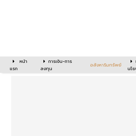
หน้า
การเงิน-การ
อสังหาริมทรัพย์
แรก
ลงทุน
นโย