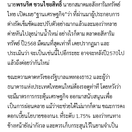
นาย
พรนริศ ชวนไชยสิทธิ์
นายกสมาคมอสังหาริมทรัพย์
ไทย เปิดเผย”ฐานเศรษฐกิจ”ว่า ที่ผ่านมาผู้ประกอบการ
ต่างรัดเข็มขัดและปรับตัวอย่างมากแล้วและมองว่าหลาย
ค่ายหันไปลุยน่านน้ำใหม่ อย่างไรก็ตาม ตลาดอสัหาริม
ทรัพย์ ปี2568 มืดมนที่สุดเท่าที่ เคยปรากฏมา และ
ประเมินว่า จะเป็นเช่นนี้ไปอีกระยะ อาจจะหลังปี2570ไป
แล้วถึงค่อยว่ากันใหม่
ขณะความคาดหวังของรัฐบาลแพทองธาร2 และผู้ว่า
ธนาคารแห่งประเทศไทยคนใหม่ต้องรอดูท่าที โดยหวังว่า
จะมีมาตรการกระตุ้นเศรษฐกิจ ออกมาสนับสนุนเพื่อ
เป็นการผ่อนคลาย แม้ว่าจะช่วยได้ไม่มากก็ตาม ขณะการคง
ดอกเบี้ยนโยบายของกนง. ที่ระดับ 1.75% มองว่าหนทาง
ข้างหน้ายังน่ากังวล และควรเก็บกระสุนไว้ในยามจำเป็น