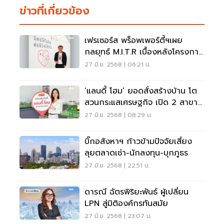
ข่าวที่เกี่ยวข้อง
เฟรเซอร์ส พร็อพเพอร์ตี้ฯเผย
กลยุทธ์ M.I.T.R เบื้องหลังโครงการ
‘มิตรให้โลหิต ต่อชีวิตให้กัน’
27 มิ.ย. 2568 | 06:21 น.
‘แลนดี้ โฮม’ ยอดสั่งสร้างบ้าน โต
สวนกระแสเศรษฐกิจ เปิด 2 สาขา
ใหม่พร้อมกัน ‘บางนา’ และ
27 มิ.ย. 2568 | 08:29 น.
‘นครปฐม’
บิ๊กอสังหาฯ ก้าวข้ามปัจจัยเสี่ยง
ลุยตลาดเช่า-นักลงทุน-บุกภูธร
27 มิ.ย. 2568 | 22:51 น.
ดารณี ฉัตรพิริยะพันธ์ ผู้เปลี่ยน
LPN สู่มิติองค์กรทันสมัย
27 มิ.ย. 2568 | 23:07 น.