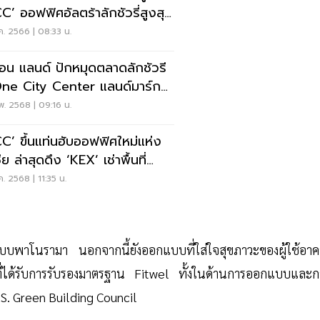
C’ ออฟฟิศอัลตร้าลักชัวรี่สูงสุด
ไทย
ค. 2566 | 08:33 น.
อน แลนด์ ปักหมุดตลาดลักชัวรี
One City Center แลนด์มาร์กก
กรุง
พ. 2568 | 09:16 น.
C’ ขึ้นแท่นฮับออฟฟิศใหม่แห่ง
ีย ล่าสุดดึง ‘KEX’ เช่าพื้นที่
ย้ำอาคารสำนักงานเกรด A+ ที่
ค. 2568 | 11:35 น.
์กรระดับโลกวางใจ
แบบพาโนรามา นอกจากนี้ยังออกแบบที่ใส่ใจสุขภาวะของผู้ใช้อาค
่ได้รับการรับรองมาตรฐาน Fitwel ทั้งในด้านการออกแบบและก
S. Green Building Council