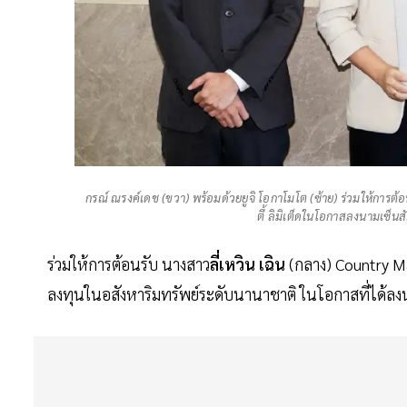
กรณ์ ณรงค์เดช (ขวา) พร้อมด้วยยูจิ โอกาโมโต (ซ้าย) ร่วมให้การต้
ตี้ ลิมิเต็ดในโอกาสลงนามเซ็น
ร่วมให้การต้อนรับ นางสาว
ลี่เหวิน เฉิน
(กลาง) Country Man
ลงทุนในอสังหาริมทรัพย์ระดับนานาชาติ ในโอกาสที่ได้ล