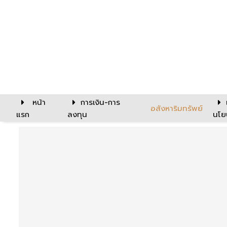
หน้า
การเงิน-การ
อสังหาริมทรัพย์
แรก
ลงทุน
นโย