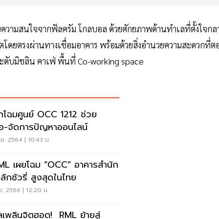
ความสนใจจากฟัลครัม โกลบอล ด้วยศักยภาพด้านทำเลที่ตั้งใจกล
ิตโดยตรงผ่านทางเชื่อมอาคาร พร้อมด้วยสิ่งอำนวยความสะดวกที่ต
ดับมิชลิน คาเฟ่ พื้นที่ Co-working space
กโฉมศูนย์ OCC 1212 ช่วย
ือ-จัดการปัญหาออนไลน์
ย. 2564 | 10:43 น.
L เผยโฉม “OCC” อาคารสำนัก
ลักชัวรี่ สูงสุดในไทย
.ย. 2566 | 12:20 น.
ลเพลินจิตฮอต! RML ย้ายสู่