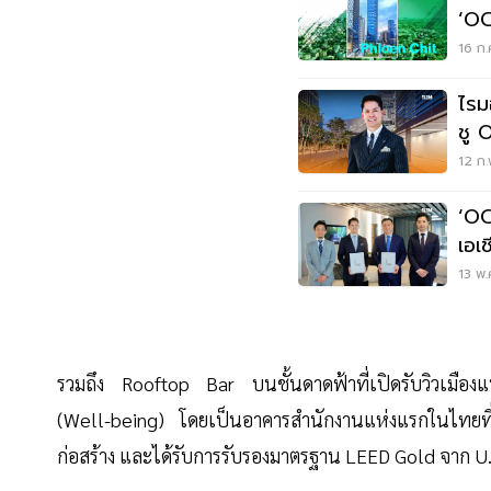
‘OC
ใน
16 ก.
ไรม
ชู 
ลาง
12 ก.
‘OC
เอเช
ตอก
13 พ.
องค
รวมถึง Rooftop Bar บนชั้นดาดฟ้าที่เปิดรับวิวเมือง
(Well-being) โดยเป็นอาคารสำนักงานแห่งแรกในไทยที
ก่อสร้าง และได้รับการรับรองมาตรฐาน LEED Gold จาก U.