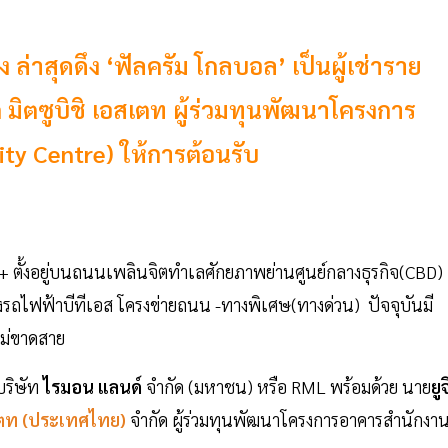
ง ล่าสุดดึง ‘ฟัลครัม โกลบอล’ เป็นผู้เช่าราย
 มิตซูบิชิ เอสเตท ผู้ร่วมทุนพัฒนาโครงการ
y Centre) ให้การต้อนรับ
 ตั้งอยู่บนถนนเพลินจิตทำเลศักยภาพย่านศูนย์กลางธุรกิจ(CBD)
งรถไฟฟ้าบีทีเอส โครงข่ายถนน -ทางพิเศษ(ทางด่วน) ปัจจุบันมี
งไม่ขาดสาย
ริษัท
ไรมอน แลนด์
จำกัด (มหาชน) หรือ RML พร้อมด้วย นาย
ยูจ
สเตท (ประเทศไทย)
จำกัด ผู้ร่วมทุนพัฒนาโครงการอาคารสำนักงา