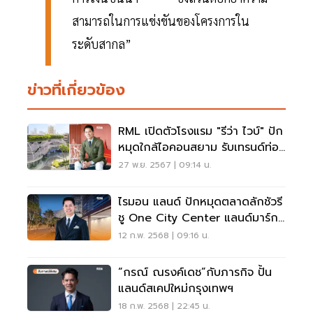
สามารถในการแข่งขันของโครงการใน
ระดับสากล”
ข่าวที่เกี่ยวข้อง
RML เปิดตัวโรงแรม "รีว่า ไวบ์" ปัก
หมุดใกล้ไอคอนสยาม รับเทรนด์ท่อง
เที่ยวบูม
27 พ.ย. 2567 | 09:14 น.
ไรมอน แลนด์ ปักหมุดตลาดลักชัวรี
ชู One City Center แลนด์มาร์กก
ลางกรุง
12 ก.พ. 2568 | 09:16 น.
“กรณ์ ณรงค์เดช”กับภารกิจ ปั้น
แลนด์สเคปใหม่กรุงเทพฯ
18 ก.พ. 2568 | 22:45 น.