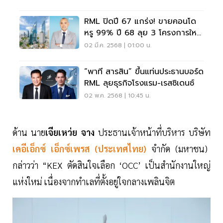
RML ปิดปี 67 แกร่ง! ขายคอนโด
หรู 99% ปี 68 ลุย 3 โครงการใหม่
1.9 หมื่นล้าน
02 มี.ค. 2568 | 01:00 น.
“พาที สารสิน” ขึ้นแท่นประธานบอร์ด
RML ลุยธุรกิจโรงแรม-เรสซิเดนซ์
02 พ.ค. 2568 | 10:45 น.
ด้าน นาย
เจียเหว่ย จาง
ประธานเจ้าหน้าที่บริหาร บริษัท
เคอีเอ็กซ์ เอ็กซ์เพรส (ประเทศไทย)
จำกัด (มหาชน)
กล่าวว่า “KEX ตัดสินใจเลือก ‘OCC’ เป็นสำนักงานใหญ่
แห่งใหม่ เนื่องจากทำเลที่ตั้งอยู่ใจกลางเพลินจิต