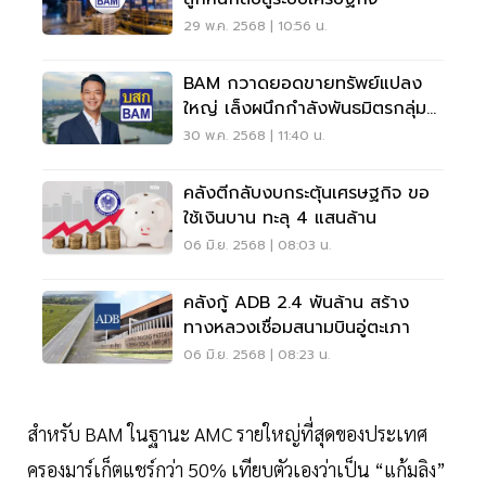
29 พ.ค. 2568 | 10:56 น.
BAM กวาดยอดขายทรัพย์แปลง
ใหญ่ เล็งผนึกกำลังพันธมิตรกลุ่ม
อสังหาฯ
30 พ.ค. 2568 | 11:40 น.
คลังตีกลับงบกระตุ้นเศรษฐกิจ ขอ
ใช้เงินบาน ทะลุ 4 แสนล้าน
06 มิ.ย. 2568 | 08:03 น.
คลังกู้ ADB 2.4 พันล้าน สร้าง
ทางหลวงเชื่อมสนามบินอู่ตะเภา
06 มิ.ย. 2568 | 08:23 น.
สำหรับ BAM ในฐานะ AMC รายใหญ่ที่สุดของประเทศ
ครองมาร์เก็ตแชร์กว่า 50% เทียบตัวเองว่าเป็น “แก้มลิง”