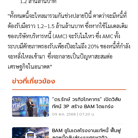
1.2 ล้านล้านบาท
"ทั้งหมดนี้จะไหลมารวมกันช่วงปลายปีนี้ คาดว่าจะมีหนี้ที่
ต้องรับมือราว 1.2–1.5 ล้านล้านบาท ซึ่งหากใช้โมเดลเดิม
ของบริษัทบริหารหนี้ (AMC) จะรับไม่ไหว ซึ่ง AMC ทั้ง
ระบบมีศักยภาพรองรับเพียงปีละไม่ถึง 20% ของหนี้ที่กำลัง
จะหลั่งไหลเข้ามา ซึ่งจะกลายเป็นปัญหาสะสมต่อ
เศรษฐกิจในอนาคต“
ข่าวที่เกี่ยวข้อง
“ดร.รักษ์ วรกิจโภคาทร” เปิดวิสัย
ทัศน์ 3P สร้าง BAM โตแกร่ง
09 พ.ค. 2568 | 07:20 น.
BAM ชูโมเดลโรงงานแก้หนี้ ฟื้นฟู
ลูกหนี้กลับสู่ระบบเศรษฐกิจ