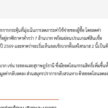
ารกระตุ้นที่มุ่งเน้นการลดภาระค่าใช้จ่ายของผู้ซื้อ โดยลดค่า
ู่อาศัยราคาต่ำกว่า 7 ล้านบาท พร้อมผ่อนปรนเกณฑ์สินเชื่อ
ปี 2569 และคาดว่าจะเริ่มเห็นผลเชิงบวกตั้งแต่ไตรมาส 2 นี้เป็นต
เช่น ระยองและสุราษฎร์ธานี ซึ่งมียอดโอนกรรมสิทธิ์เพิ่มขึ้นทั
แต่มูลค่ากลับลดลง ส่วนสมุทรปราการกลับสวนทาง ด้วยยอดโอนลดล
ดเช่าภูเก็ตบูม เชิงทะเล–บางเทา