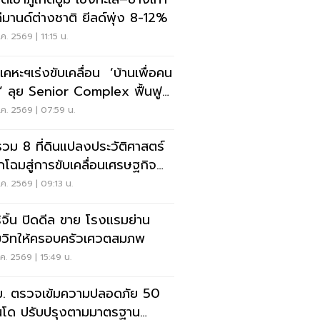
ดีมานด์ต่างชาติ ยีลด์พุ่ง 8-12%
ค. 2569 | 11:15 น.
เคหะฯเร่งขับเคลื่อน ‘บ้านเพื่อคน
’ ลุย Senior Complex ฟื้นฟู
อง
ค. 2569 | 07:59 น.
รวม 8 ที่ดินแปลงประวัติศาสตร์
กโฉมสู่การขับเคลื่อนเศรษฐกิจ
อง
ค. 2569 | 09:13 น.
ิจิ้น ปิดดีล ขาย โรงแรมย่าน
ุมวิทให้ครอบครัวเศวตสมภพ
ค. 2569 | 15:49 น.
. ตรวจเข้มความปลอดภัย 50
โด ปรับปรุงตามมาตรฐาน