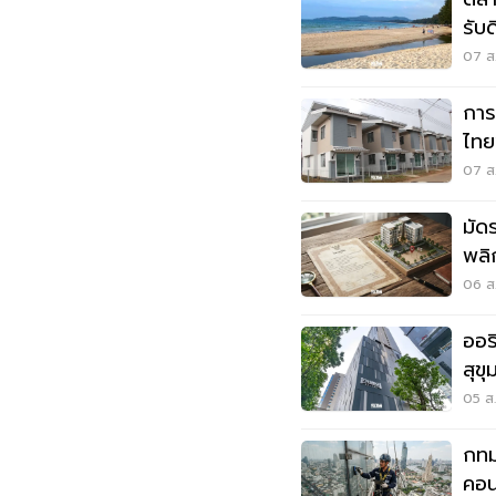
รับ
07 ส.
การ
ไทย
เมื
07 ส.
มัด
พลิ
เมื
06 ส.
ออร
สุข
05 ส.
กทม
คอน