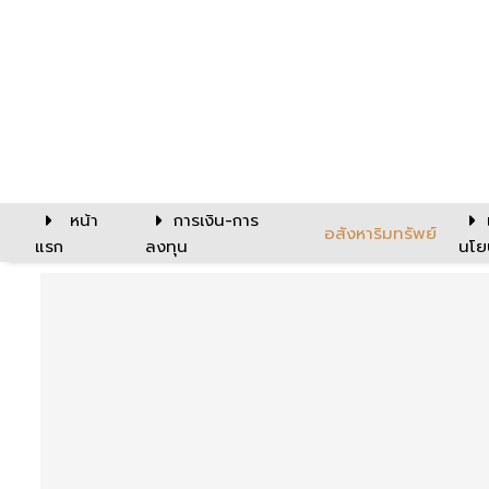
หน้า
การเงิน-การ
อสังหาริมทรัพย์
แรก
ลงทุน
นโย