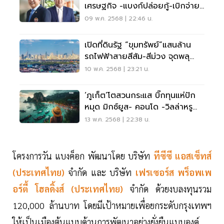
เศรษฐกิจ -แบงก์ปล่อยกู้-เบิกจ่าย
รายงวด
09 พ.ค. 2568 | 22:46 น.
เปิดที่ดินรัฐ “ขุมทรัพย์”แสนล้าน
รถไฟฟ้าสายสีส้ม-สีม่วง จุดพลุ
ทำเลทอง
10 พ.ค. 2568 | 23:21 น.
‘ภูเก็ต’โตสวนกระแส บิ๊กทุนแห่ปัก
หมุด มิกซ์ยูส- คอนโด -วิลล่าหรู
แสนล้าน ราคาที่ดินพุ่ง2เท่า
13 พ.ค. 2568 | 22:38 น.
โครงการวัน แบงค็อก พัฒนาโดย บริษัท
ทีซีซี แอสเซ็ทส์
(ประเทศไทย)
จำกัด และ บริษัท
เฟรเซอร์ส พร็อพเพ
อร์ตี้ โฮลดิ้งส์ (ประเทศไทย)
จำกัด ด้วยงบลงทุนรวม
120,000 ล้านบาท โดยมีเป้าหมายเพื่อยกระดับกรุงเทพฯ
ให้เป็นเมืองต้นแบบด้านการพัฒนาอย่างยั่งยืนแบบองค์