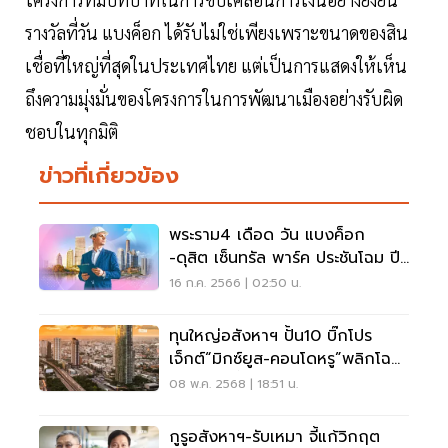
รางวัลที่วัน แบงค็อก ได้รับไม่ใช่เพียงเพราะขนาดของสิน
เชื่อที่ใหญ่ที่สุดในประเทศไทย แต่เป็นการแสดงให้เห็น
ถึงความมุ่งมั่นของโครงการในการพัฒนาเมืองอย่างรับผิด
ชอบในทุกมิติ
ข่าวที่เกี่ยวข้อง
พระราม4 เดือด วัน แบงค็อก
-ดุสิต เซ็นทรัล พาร์ค ประชันโฉม ปี
67 มิกซ์ยูสระดับโลก
16 ก.ค. 2566 | 02:50 น.
ทุนใหญ่อสังหาฯ ปั้น10 บิ๊กโปร
เจ็กต์“มิกซ์ยูส-คอนโดหรู”พลิกโฉม
กรุงเทพฯชั้นใน
08 พ.ค. 2568 | 18:51 น.
กูรูอสังหาฯ-รับเหมา จี้แก้วิกฤต