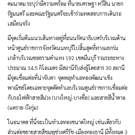
คมนาคม ระบุว่ามีความพร้อม ที่นายเศรษฐา ทวีสิน นายก
รัฐมนตรี และคณะรัฐมนตรีจะเข้าร่วมทดสอบการเดินรถ
เสมือนจริง
มีจุดเริ่มต้นแนวเส้นทางอยู่ที่ถนนรัตนาธิเบศร์บริเวณด้าน
หน้าศูนย์ราชการจังหวัดนนทบุรีไปสิ้นสุดที่ทางแยกร่ม
เกล้าบริเวณซอยรามคำแหง 192 เขตมีนบุรี รวมระยะทาง
ประมาณ 34.5 กิโลเมตร มีสถานีรับส่งผู้โดยสาร 30 สถานี
มีจุดเชื่อมต่อที่น่าจับตา จุดพลุทำเลทองพัฒนาเชิง
พาณิชย์โดยเฉพาะจุดตัดทำเลบริเวณศูนย์ราชการเชื่อมต่อ
กับรถไฟฟ้าสายสีม่วง (บางใหญ่-บางซื่อ) และสายสีนํ้าตาล
(แคราย-บึงกุ่ม)
ในอนาคต ที่นี่จะเป็นทำเลทองขนาดใหญ่ เช่นเดียวกับ
ส่วนต่อขยายสายสีชมพูช่วงศรีรัช-เมืองทองธานี มีทั้งหมด 3