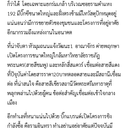
ก็ว่าได้ โดยเฉพาะแยกร่มเกล้า บริเวณซอยรามคำแหง
192 มีบิ๊กซีขนาดใหญ่และฝั่งตรงข้ามมีไทวัสดุปักหมุดอยู่
แน่นอนว่ามีการขยายตัวของชุมชนและโครงการที่อยู่อาศัย
อีกมากรวมถึงแหล่งงานในอนาคต
ที่น่าจับตา หัวมุมถนนแจ้งวัฒนะ1 อาณาจักร ค่ายพฤกษา
เปิดโครงการขนาดใหญ่ใกล้มหาวิทยาลัยราชภัฎ
พระนคร(สายสีชมพู) และหลักสี่สแควร์ เชื่อมต่อสายสีแดง
ที่ปัจุบันค่าโดยสารราคา20บาทตลอดสายและมีสถานีเชื่อม
ต่อ ที่น่าสนใจ คือสายสีเขียวสถานีวัดพระศรีมหาธาตุที่
พลุกพล่านไปด้วยผู้คน ข้อต่อสำคัญเชื่อมต่อเข้าใจกลาง
เมือง
อีกทำเลที่หนาแน่นไปด้วย บิ๊กแบรนด์เปิดโครงการชิง
กำลังซื้อ คือรามอินทรา ทำเลย่านอยู่อาศัยแต่ปัจจุบันมี