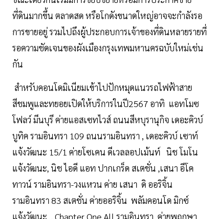
ที่ดินมากขึ้น ตลาดสด หรือโกดังขนาดใหญ่อาจจะกำลังรอ
การขายอยู่ รวมไปถึงผู้ประกอบการเจ้าของที่ดินหลายรายที่
รอความชัดเจนของผังเมืองกรุงเทพมหานครฉบับใหม่เช่น
กัน
สำหรับคอนโดมิเนียมเข้าไปปักหมุดแนวรถไฟฟ้าสาย
สีชมพูและทยอยเปิดให้บริการในปี2567 อาทิ แอทโมซ
โฟลว์ มีนบุรี ค่ายแอสเซทไวส์ ถนนสีหบุรานุกิจ เดอะคิวบ์
บูทิค รามอินทรา 109 ถนนรามอินทรา , เดอะคิวบ์ เซาท์
แจ้งวัฒนะ 15/1 ค่ายโซเคน ดีเวลลอปเม้นท์ นิช โมโน
แจ้งวัฒนะ, นิช ไอดี แอท ปากเกร็ด สเตชั่น ,เสนา อีโค
ทาวน์ รามอินทรา-วงแหวน ค่าย เสนา ดิ ออริจิ้น
รามอินทรา 83 สเตชั่น ค่ายออริจิ้น พลัมคอนโด มิกซ์
แจ้งวัฒนะ , Chapter One All รามอินทรา ค่ายพฤกษา