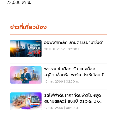
22,600 ตร.ม.
ข่าวที่เกี่ยวข้อง
ออฟฟิศทะลัก ล้านตร.ม.ย่าน‘ซีบีดี’
28 เม.ย. 2562 | 02:00 น.
พระราม4 เดือด วัน แบงค็อก
-ดุสิต เซ็นทรัล พาร์ค ประชันโฉม ปี
67 มิกซ์ยูสระดับโลก
16 ก.ค. 2566 | 02:50 น.
รถไฟฟ้าดันราคาที่ดินพุ่ง!ไม่หยุด
สยามสแควร์ แชมป์ ตร.ว.ละ 3.6
ล้าน
17 ก.ย. 2566 | 08:39 น.