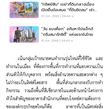
"ทรัพย์สิน" เขย่าที่ดินกลางเมือง
เปิดยื่นข้อเสนอ "ที่ดินชิดลม" เช่า
นาน60ปี
01 ต.ค. 2566 | 06:40 น.
“วัน แบงค็อก” อภิมหาโปรเจ็กต์
“กรีนสมาร์ทซิตี้” แห่งแรกในไทย
15 ต.ค. 2566 | 09:03 น.
เน้นกลุ่มเป้าหมายคนทำงานรุ่นใหม่ที่ใช้ชีวิต และ
ทำงานในเมือง ที่ต้องการพื้นที่การทำงานที่มอบความเป็น
ส่วนตัวให้กับบุคลากร พร้อมสิ่งอำนวยความสะดวกต่าง ๆ
ไม่ว่าจะเป็นลิฟต์โดยสาร พื้นที่ส่วนกลางรองรับการทำ
กิจกรรม รวมถึงพื้นที่สีเขียวภายในและด้านหน้าโครงการ
หัวใจสำคัญของอาคารสำนักงานที่ตอบโจทย์ความต้องการ
ขององค์กรธุรกิจยุคใหม่ก็คือ อาคารที่เป็นมิตรต่อสิ่ง