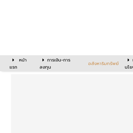
หน้า
การเงิน-การ
อสังหาริมทรัพย์
แรก
ลงทุน
นโย