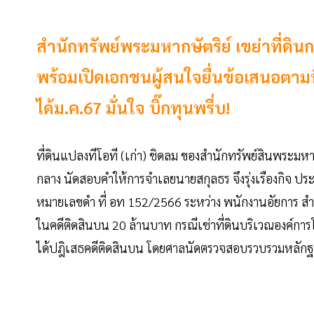
สำนักทรัพย์พระมหากษัตริย์ เขย่าที่ดิน
พร้อมเปิดเอกชนผู้สนใจยื่นข้อเสนอตามที
ได้ม.ค.67 มั่นใจ บิ๊กทุนพรึ่บ!
ที่ดินแปลงทีโอที (เก่า) ชิดลม ของสำนักทรัพย์สินพระมหา
กลาง นัดสอบคำให้การจำเลยนายสกุลธร จึงรุ่งเรืองกิจ ปร
หมายเลขดำ ที่ อท 152/2566 ระหว่าง พนักงานอัยการ สำ
ในคดีติดสินบน 20 ล้านบาท กรณีเช่าที่ดินบริเวณองค์กา
ได้ปฎิเสธคดีติดสินบน โดยศาลนัดตรวจสอบรวบรวมหลักฐานอี