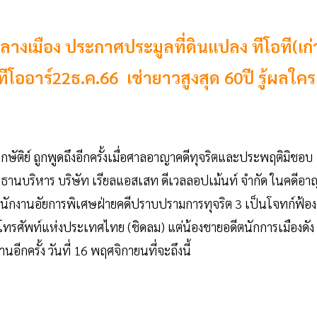
กลางเมือง ประกาศประมูลที่ดินแปลง ทีโอที(เก่
โออาร์22ธ.ค.66 เช่ายาวสูงสุด 60ปี รู้ผลใคร
กษัติย์ ถูกพูดถึงอีกครั้งเมื่อศาลอาญาคดีทุจริตและประพฤติมิชอบ
ะธานบริหาร บริษัท เรียลแอสเสท ดีเวลลอปเม้นท์ จํากัด ในคดีอา
นักงานอัยการพิเศษฝ่ายคดีปราบปรามการทุจริต 3 เป็นโจทก์ฟ้อ
รโทรศัพท์แห่งประเทศไทย (ชิดลม) แต่น้องชายอดีตนักการเมืองดัง
กครั้ง วันที่ 16 พฤศจิกายนที่จะถึงนี้