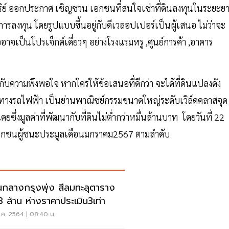
ัตริย์ ออกประกาศ เชิญชวน เอกชนที่สนใจเช่าที่ดินลงทุนในระยะย
งทุน โดยรูปแบบขึ้นอยู่กับดีเวลอปเปอร์เป็นผู้เสนอ ไม่ว่าจะ
จเป็นโปรเจ็กต์เดี่ยวๆ อย่างโรงแรมหรู ,ศูนย์การค้า ,อาคาร
อยู่กับความพึงพอใจ หากใครให้ข้อเสนอที่ดีกว่า จะได้ที่ดินแปลงดัง
งรถไฟฟ้า เป็นย่านพาณิชย์กรรมขนาดใหญ่ระดับเวิล์ดคลาสจุด
ซึ่งมูลค่าที่พัฒนากับที่ดินไม่ตํ่ากว่าหมื่นล้านบาท โดยวันที่ 22
อเอกชนผู้ชนะประมูลเดือนมกราคม2567 ตามลำดับ
ดินกลางกรุงพุ่ง สีลมทะลุตาราง
3 ล้าน ห่างราคาประเมิน3เท่า
.ค. 2564 | 08:40 น.