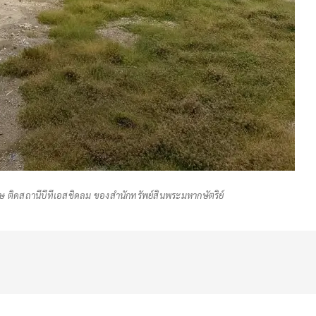
ร่เศษ ติดสถานีบีทีเอสชิดลม ของสำนักทรัพย์สินพระมหากษัตริย์