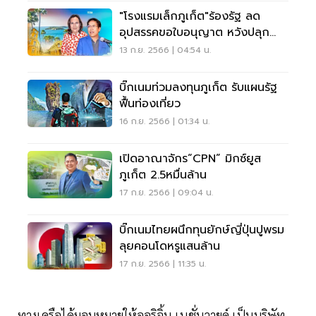
"โรงแรมเล็กภูเก็ต"ร้องรัฐ ลด
อุปสรรคขอใบอนุญาต หวังปลุก
ท่องเที่ยวไฮซีซัน
13 ก.ย. 2566 | 04:54 น.
บิ๊กเนมท่วมลงทุนภูเก็ต รับแผนรัฐ
ฟื้นท่องเที่ยว
16 ก.ย. 2566 | 01:34 น.
เปิดอาณาจักร“CPN” มิกซ์ยูส
ภูเก็ต 2.5หมื่นล้าน
17 ก.ย. 2566 | 09:04 น.
บิ๊กเนมไทยผนึกทุนยักษ์ญี่ปุ่นปูพรม
ลุยคอนโดหรูแสนล้าน
17 ก.ย. 2566 | 11:35 น.
ทางเครือได้มอบหมายให้ออริจิ้น เนชั่นวายด์ เป็นบริษัท