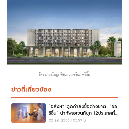
โครงการในภูเก็ตของ เครือออริจิ้น
ข่าวที่เกี่ยวข้อง
“อสังหา”ดูดกำลังซื้อต่างชาติ “ออ
ริจิ้น” นำทัพเอเจนท์บุก 12ประเทศทั่ว
โลก
05 ธ.ค. 2565 | 05:57 น.