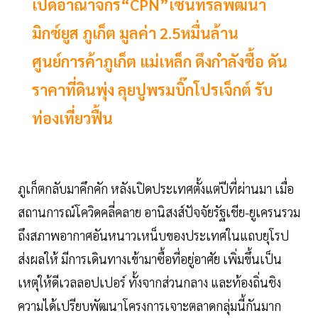
เปิดอาณาจักร“CPN”เซ็นทรัลพัฒนา
มิกซ์ยูส ภูเก็ต มูลค่า 2.5หมื่นล้าน
ศูนย์การค้าภูเก็ต แม่เหล็ก ดึงกำลังซื้อ ดัน
ราคาที่ดินพุ่ง ลุยปูพรมบิ๊กโปรเจ็กต์ รับ
ท่องเที่ยวฟื้น
ภูเก็ตกลับมาคึกคัก หลังเปิดประเทศตั้งแต่ปีที่ผ่านมา เมื่อ
สถานการณ์โควิดคลี่คลาย อานิสงส์ปัจจัยรัฐเชีย-ยูเครนรวม
ถึงสภาพอากาศอันหนาวเหน็บของประเทศในแถบยุโรป
ส่งผลให้ มีการเดินทางเข้ามาซื้อที่อยู่อาศัย เพิ่มขึ้นเป็น
เหตุให้ดีเวลลอปเปอร์ ทั้งจากส่วนกลาง และท้องถิ่นชิง
ความได้เปรียบพัฒนาโครงการเจาะตลาดกลุ่มนี้กันมาก