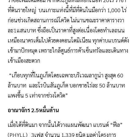
ที่ดินรายใหญ่ บนเกาะแห่งนี้ที่มีที่ดินในมือกว่า 1,000 ไร่
ก่อนช่วงเกิดสถานการณ์โควิด ไม่นานขณะราคาตารางวา
ละ1แสนบาท ซึ่งถือเป็นราคาที่สูงต่อเนื่องโดยทำเลถนน
เหมืองนาครเต็มไปด้วยดงคอนโดมิเนียม ทุกค่าบแบรนด์ดัง
เข้ามาปักหมุด เพราะใกล้ศูนย์การค้าเซ็นทรัลและเดินทาง
เข้าเมืองสะดวก
“เกือบทุกที่ในภูเก็ตโดยเฉพาะบริเวณลากูน่า สูงสุด 60
ล้านบาท และโรบินสันภูเก็ต บอกขายไร่ละ 50 ล้านบาท
แพงขึ้น 5 เท่าจากช่วงโควิด”
อาณาจักร 2.5หมื่นล้าน
เมื่อได้ที่ดินมา จากนั้นได้วางแผนพัฒนา แบรนด์ “ฟีล”
(PHYLL) 3เฟส จำนวน 1,339 ยูนิต มูลค่าโครงการ