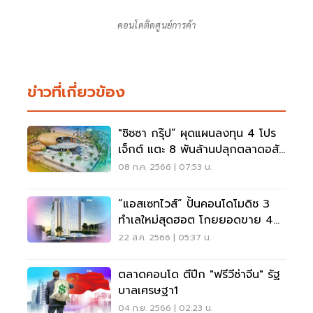
คอนโดติดศูนย์การค้า
ข่าวที่เกี่ยวข้อง
"ซิซซา กรุ๊ป” ผุดแผนลงทุน 4 โปร
เจ็กต์ แตะ 8 พันล้านปลุกตลาดอสัง
หาฯ ภูเก็ต
08 ก.ค. 2566 | 07:53 น.
“แอสเซทไวส์” ปั้นคอนโดโมดิซ 3
ทำเลใหม่สุดฮอต โกยยอดขาย 4
พันล้าน
22 ส.ค. 2566 | 05:37 น.
ตลาดคอนโด ตีปีก "ฟรีวีซ่าจีน" รัฐ
บาลเศรษฐา1
04 ก.ย. 2566 | 02:23 น.