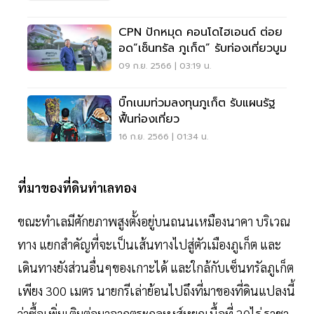
CPN ปักหมุด คอนโดไฮเอนด์ ต่อย
อด“เซ็นทรัล ภูเก็ต” รับท่องเที่ยวบูม
09 ก.ย. 2566 | 03:19 น.
บิ๊กเนมท่วมลงทุนภูเก็ต รับแผนรัฐ
ฟื้นท่องเที่ยว
16 ก.ย. 2566 | 01:34 น.
ที่มาของที่ดินทำเลทอง
ขณะทำเลมีศักยภาพสูงตั้งอยู่บนถนนเหมืองนาคา บริเวณ
ทาง แยกสำคัญที่จะเป็นเส้นทางไปสู่ตัวเมืองภูเก็ต และ
เดินทางยังส่วนอื่นๆของเกาะได้ และใกล้กับเซ็นทรัลภูเก็ต
เพียง 300 เมตร นายกรีเล่าย้อนไปถึงที่มาของที่ดินแปลงนี้
ว่าซื้อเพิ่มเติมต่อมาจากตระกูลหงส์หยกเนื้อที่ 20ไร่ ราชา