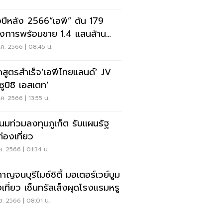
่งปีหลัง 2566“เอพี” ดัน 179
งการพร้อมขาย 1.4 แสนล้าน
่าตลาด
ค. 2566 | 08:45 น.
สูตรสำเร็จ‘เอพีไทยแลนด์’ JV
ซูบิชิ เอสเตท’
ค. 2566 | 13:55 น.
กเนมท่วมลงทุนภูเก็ต รับแผนรัฐ
ท่องเที่ยว
ย. 2566 | 01:34 น.
กาญจนบุรีไมซ์ซิตี้ มอเตอร์เวย์บูม
ท่องเที่ยว เซ็นทรัลเล็งผุดโรงแรมหรู
ย. 2566 | 08:01 น.