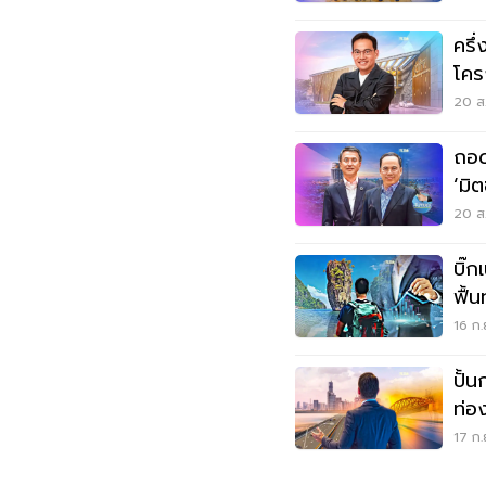
ครึ
โคร
เขย
20 ส.
ถอด
‘มิต
20 ส.
บิ๊
ฟื้น
16 ก.
ปั้น
17 ก.