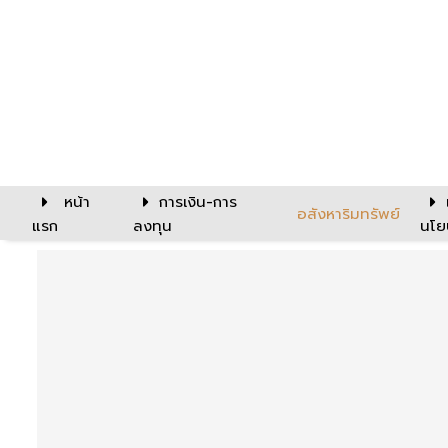
หน้า
การเงิน-การ
อสังหาริมทรัพย์
แรก
ลงทุน
นโย