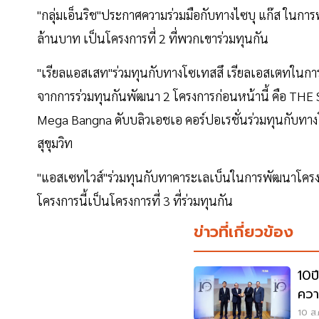
"กลุ่มเอ็นริช"ประกาศความร่วมมือกับทางไซบุ แก๊ส ในการพ
ล้านบาท เป็นโครงการที่ 2 ที่พวกเขาร่วมทุนกัน
"เรียลแอสเสท"ร่วมทุนกับทางโซเทสสึ เรียลเอสเตทในกา
จากการร่วมทุนกันพัฒนา 2 โครงการก่อนหน้านี้ คือ T
Mega Bangna ดับบลิวเอชเอ คอร์ปอเรชั่นร่วมทุนกับท
สุขุมวิท
"แอสเซทไวส์"ร่วมทุนกับทาคาระเลเบ็นในการพัฒนาโครง
โครงการนี้เป็นโครงการที่ 3 ที่ร่วมทุนกัน
ข่าวที่เกี่ยวข้อง
10ป
ควา
แสน
10 ส.