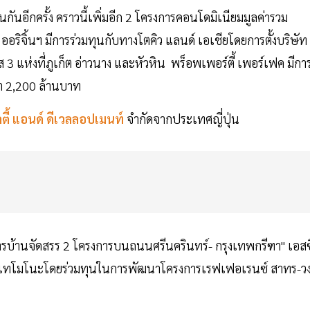
นกันอีกครั้ง คราวนี้เพิ่มอีก 2 โครงการคอนโดมิเนียมมูลค่ารวม
ริจิ้นฯ มีการร่วมทุนกับทางโตคิว แลนด์ เอเชียโดยการตั้งบริษัท
3 แห่งที่ภูเก็ต อ่าวนาง และหัวหิน พร็อพเพอร์ตี้ เพอร์เฟค มีกา
ค่า 2,200 ล้านบาท
ลตี้ แอนด์ ดีเวลลอปเมนท์
จำกัดจากประเทศญี่ปุ่น
รบ้านจัดสรร 2 โครงการบนถนนศรีนครินทร์- กรุงเทพกรีฑา" เอสซ
ทาเทโมโนะโดยร่วมทุนในการพัฒนาโครงการเรฟเฟอเรนซ์ สาทร-ว