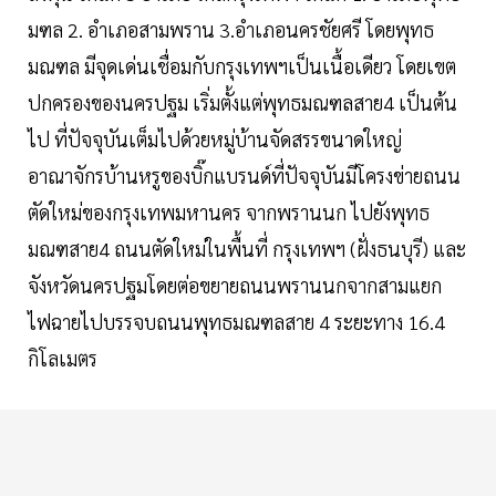
มฑล 2. อำเภอสามพราน 3.อำเภอนครชัยศรี โดยพุทธ
มณฑล มีจุดเด่นเชื่อมกับกรุงเทพฯเป็นเนื้อเดียว โดยเขต
ปกครองของนครปฐม เริ่มตั้งแต่พุทธมณฑลสาย4 เป็นต้น
ไป ที่ปัจจุบันเต็มไปด้วยหมู่บ้านจัดสรรขนาดใหญ่
อาณาจักรบ้านหรูของบิ๊กแบรนด์ที่ปัจจุบันมีโครงข่ายถนน
ตัดใหม่ของกรุงเทพมหานคร จากพรานนก ไปยังพุทธ
มณฑสาย4 ถนนตัดใหม่ในพื้นที่ กรุงเทพฯ (ฝั่งธนบุรี) และ
จังหวัดนครปฐมโดยต่อขยายถนนพรานนกจากสามแยก
ไฟฉายไปบรรจบถนนพุทธมณฑลสาย 4 ระยะทาง 16.4
กิโลเมตร