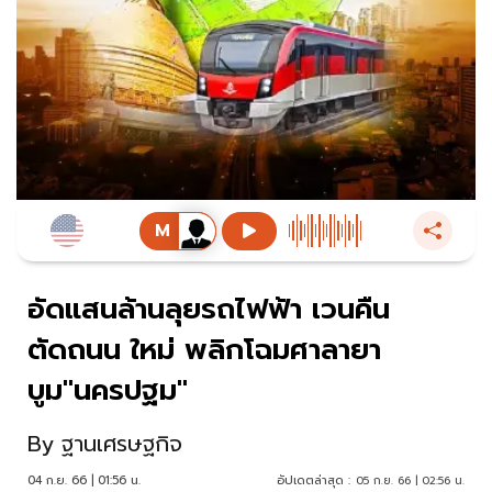
อัดแสนล้านลุยรถไฟฟ้า เวนคืน
ตัดถนน ใหม่ พลิกโฉมศาลายา
บูม"นครปฐม"
By
ฐานเศรษฐกิจ
04 ก.ย. 66 | 01:56 น.
อัปเดตล่าสุด :
05 ก.ย. 66 | 02:56 น.