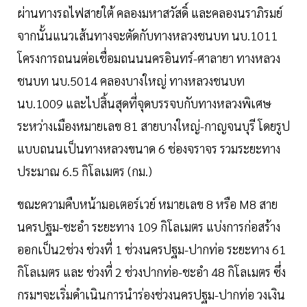
ผ่านทางรถไฟสายใต้ คลองมหาสวัสดิ์ และคลองนราภิรมย์
จากนั้นแนวเส้นทางจะตัดกับทางหลวงชนบท นบ.1011
โครงการถนนต่อเชื่อมถนนนครอินทร์-ศาลายา ทางหลวง
ชนบท นบ.5014 คลองบางใหญ่ ทางหลวงชนบท
นบ.1009 และไปสิ้นสุดที่จุดบรรจบกับทางหลวงพิเศษ
ระหว่างเมืองหมายเลข 81 สายบางใหญ่-กาญจนบุรี โดยรูป
แบบถนนเป็นทางหลวงขนาด 6 ช่องจราจร รวมระยะทาง
ประมาณ 6.5 กิโลเมตร (กม.)
ขณะความคืบหน้ามอเตอร์เวย์ หมายเลข 8 หรือ M8 สาย
นครปฐม-ชะอำ ระยะทาง 109 กิโลเมตร แบ่งการก่อสร้าง
ออกเป็น2ช่วง ช่วงที่ 1 ช่วงนครปฐม-ปากท่อ ระยะทาง 61
กิโลเมตร และ ช่วงที่ 2 ช่วงปากท่อ-ชะอำ 48 กิโลเมตร ซึ่ง
กรมฯจะเริ่มดำเนินการนำร่องช่วงนครปฐม-ปากท่อ วงเงิน