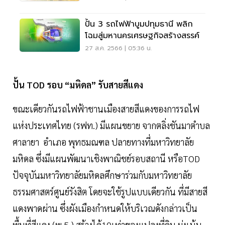
ปั้น 3 รถไฟฟ้าบูมปทุมธานี พลิก
โฉมสู่มหานครเศรษฐกิจสร้างสรรค์
27 ส.ค. 2566 | 05:36 น.
ปั้น TOD รอบ “มหิดล” รับสายสีแดง
ขณะเดียวกันรถไฟฟ้าชานเมืองสายสีแดงของการรถไฟ
แห่งประเทศไทย (รฟท.) มีแผนขยาย จากตลิ่งชันมาตำบล
ศาลายา อำเภอ พุทธมณฑล ปลายทางที่มหาวิทยาลัย
มหิดล ซึ่งมีแผนพัฒนาเชิงพาณิชย์รอบสถานี หรือTOD
ปัจจุบันมหาวิทยาลัยมหิดลศึกษาร่วมกับมหาวิทยาลัย
ธรรมศาสตร์ศูนย์รังสิต โดยจะใช้รูปแบบเดียวกัน ที่มีสายสี
แดงพาดผ่าน ซึ่งผังเมืองกำหนดให้บริเวณดังกล่าวเป็น
พื้นที่สีแดง (พ.5 ) สร้างได้10เท่าของแปลงที่ดิน มุ่งเน้น