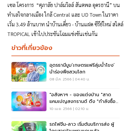
เซล โครงการ “ศุภาลัย ปาล์มวิลล์ สันตพล อุดรธานี” บน
ทำเลใจกลางเมือง ใกล้ Central และ UD Town ในราคา
เริ่ม 3.49 ล้านบาท นำบ้านเดี่ยว - บ้านแฝด ซีรีย์ใหม่ สไตล์
TROPICAL เข้าไปประชันโฉมแข่งขันเช่นกัน
ข่าวที่เกี่ยวข้อง
อุดรธานีบูม‘เกษตรแฟร์ลุ่มนํ้าโขง’
นำร่องพืชสวนโลก
08 มี.ค. 2566 | 04:40 น.
"อสังหาฯ - ของแต่งบ้าน "สาด
แคมเปญสงกรานต์ ดึง "กำลังซื้อ"
ซัมเมอร์
10 เม.ย. 2566 | 02:10 น.
รถไฟจีน-ลาว เริ่มต้นบริการส่ง ผู้