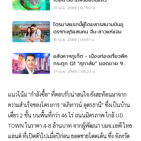
โดยสารข้ามพรมแดนแล้ว
13 เม.ย. 2566 | 07:50 น.
ไตรมาสแรกนี้ผู้โดยสารสนามบินอุ
ดรฯทะลุ5แสนคน จีน-ลาวแห่แจม
15 เม.ย. 2566 | 04:41 น.
อสังหาฯภูเก็ต - เมืองท่องเที่ยวพีค
กระตุก Q1 "ศุภาลัย" ยอดขาย 9
พันล้าน
17 เม.ย. 2566 | 06:23 น.
แนวโน้ม "กำลังซื้อ" ที่ตอบรับน่าสนใจ ยังสะท้อนมาจาก
ความสำเร็จของโครงการ "อภิทาวน์ อุดรธานี" ซึ่งเป็นบ้าน
เดี่ยว 2 ชั้น บนพื้นที่กว่า 46 ไร่ ถนนมิตรภาพ ใกล้ UD
TOWN ในราคา 4-8 ล้านบาท จากผู้พัฒนา บมจ.เอพี ไทย
แลนด์ ที่เปิดตัวไปเมื่อปีก่อน ยอดขายโดดเด้น ซึ่ง จังหวัด