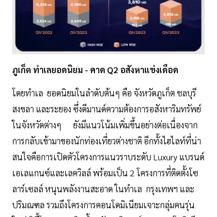
ภูเก็ต ทำเลยอดนิยม - คาด Q2 อสังหาแข่งเดือด
โดยทำเล ยอดนิยมในลำดับต้นๆ คือ จังหวัดภูเก็ต ชลบุรี
สงขลา และระยอง ซึ่งดีมานด์ความต้องการอสังหาริมทรัพย์
ในจังหวัดต่างๆ ยังมีแนวโน้มเพิ่มขึ้นอย่างต่อเนื่องจาก
การกลับเข้ามาของนักท่องเที่ยวต่างชาติ อีกทั้งไฮไลท์ที่น่า
สนใจคือการเปิดตัวโครงการแนวราบระดับ Luxury แบรนด์
เอเลแกนซ์และเลควิลล์ พร้อมเป็น 2 โครงการที่ติดตั้งโซ
ลาร์เซลล์ หนุนพลังงานสะอาด ในทำเล กรุงเทพฯ และ
ปริมณฑล รวมถึงโครงการคอนโดมิเนียมเจาะกลุ่มคนรุ่น