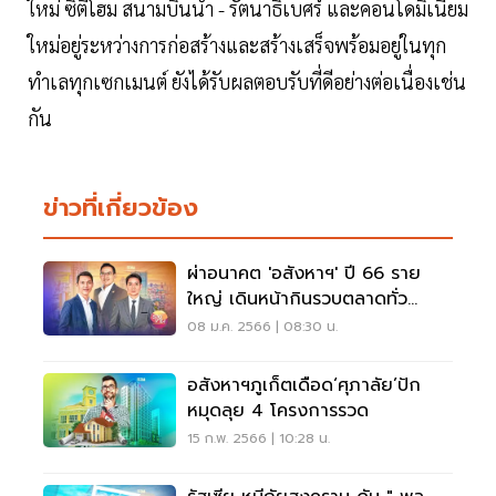
ใหม่ ซิตี้โฮม สนามบินน้ำ - รัตนาธิเบศร์ และคอนโดมิเนียม
ใหม่อยู่ระหว่างการก่อสร้างและสร้างเสร็จพร้อมอยู่ในทุก
ทำเลทุกเซกเมนต์ ยังได้รับผลตอบรับที่ดีอย่างต่อเนื่องเช่น
กัน
ข่าวที่เกี่ยวข้อง
ผ่าอนาคต 'อสังหาฯ' ปี 66 ราย
ใหญ่ เดินหน้ากินรวบตลาดทั่ว
ประเทศ
08 ม.ค. 2566 | 08:30 น.
อสังหาฯภูเก็ตเดือด‘ศุภาลัย’ปัก
หมุดลุย 4 โครงการรวด
15 ก.พ. 2566 | 10:28 น.