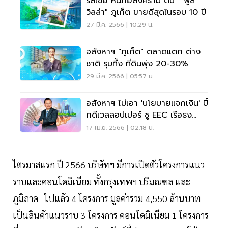
รัสเซีย หนีภัยสงคราม ดัน " พูล
วิลล่า" ภูเก็ต ขายดีสุดในรอบ 10 ปี
27 มี.ค. 2566 | 10:29 น.
อสังหาฯ "ภูเก็ต" ตลาดแตก ต่าง
ชาติ รุมทึ้ง ที่ดินพุ่ง 20-30%
29 มี.ค. 2566 | 05:57 น.
อสังหาฯ ไม่เอา 'นโยบายแจกเงิน' บิ๊
กดีเวลลอปเปอร์ ชู EEC เรือธง
เศรษฐกิจ
17 เม.ย. 2566 | 02:18 น.
ไตรมาสแรก ปี 2566 บริษัทฯ มีการเปิดตัวโครงการแนว
ราบและคอนโดมิเนียม ทั้งกรุงเทพฯ ปริมณฑล และ
ภูมิภาค ไปแล้ว 4 โครงการ มูลค่ารวม 4,550 ล้านบาท
เป็นสินค้าแนวราบ 3 โครงการ คอนโดมิเนียม 1 โครงการ