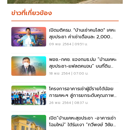
ข่าวที่เกี่ยวข้อง
เปิดมติครม. "บ้านเช่าคนโสด" เคหะ
สุขประชา ค่าเช่าเดือนละ 2,000
บาท
09 พ.ย. 2564 | 09:51 น.
พอช.-กคช. แจงกมธ.ปม “บ้านเคหะ
สุขประชา-แฟลตคนจน” บนที่ดิน
รถไฟ-ราชพัสดุ
18 พ.ย. 2564 | 07:00 น.
โครงการอาคารเช่าผู้มีรายได้น้อย
การเคหะฯ สู่การยกระดับคุณภาพ
ชีวิต
26 พ.ย. 2564 | 08:37 น.
เปิด“บ้านเคหะสุขประชา -อาคารเช่า
โฉมใหม่” ใต้ร่มเงา “ทวีพงษ์ วิชัย