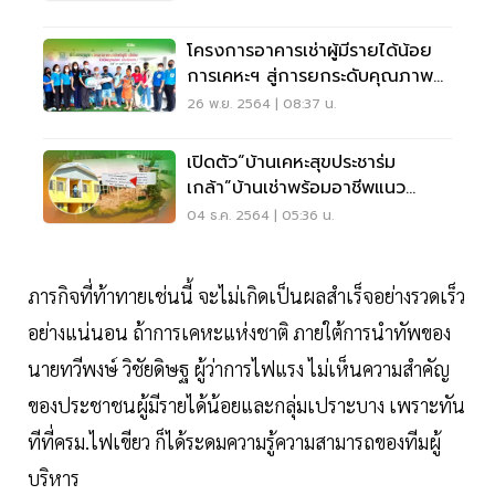
โครงการอาคารเช่าผู้มีรายได้น้อย
การเคหะฯ สู่การยกระดับคุณภาพ
ชีวิต
26 พ.ย. 2564 | 08:37 น.
เปิดตัว“บ้านเคหะสุขประชาร่ม
เกล้า”บ้านเช่าพร้อมอาชีพแนว
เศรษฐกิจพอเพียง
04 ธ.ค. 2564 | 05:36 น.
ภารกิจที่ท้าทายเช่นนี้ จะไม่เกิดเป็นผลสำเร็จอย่างรวดเร็ว
อย่างแน่นอน ถ้าการเคหะแห่งชาติ ภายใต้การนำทัพของ
นายทวีพงษ์ วิชัยดิษฐ ผู้ว่าการไฟแรง ไม่เห็นความสำคัญ
ของประชาชนผู้มีรายได้น้อยและกลุ่มเปราะบาง เพราะทัน
ทีที่ครม.ไฟเขียว ก็ได้ระดมความรู้ความสามารถของทีมผู้
บริหาร