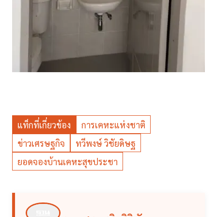
แท็กที่เกี่ยวข้อง
การเคหะแห่งชาติ
ข่าวเศรษฐกิจ
ทวีพงษ์ วิชัยดิษฐ
ยอดจองบ้านเคหะสุขประชา