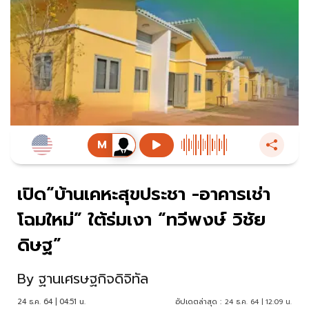
เปิด“บ้านเคหะสุขประชา -อาคารเช่า
โฉมใหม่” ใต้ร่มเงา “ทวีพงษ์ วิชัย
ดิษฐ”
By
ฐานเศรษฐกิจดิจิทัล
24 ธ.ค. 64 | 04:51 น.
อัปเดตล่าสุด :
24 ธ.ค. 64 | 12:09 น.