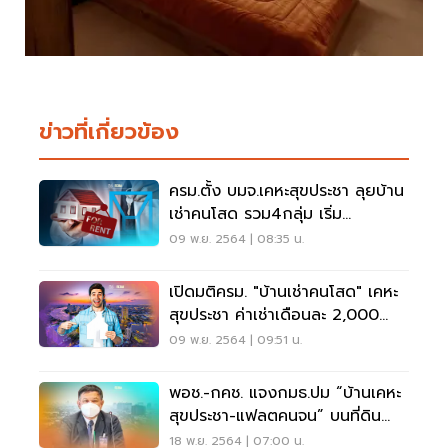
ข่าวที่เกี่ยวข้อง
ครม.ตั้ง บมจ.เคหะสุขประชา ลุยบ้าน
เช่าคนโสด รวม4กลุ่ม เริ่ม
ต้น1500บ./เดือน
09 พ.ย. 2564 | 08:35 น.
เปิดมติครม. "บ้านเช่าคนโสด" เคหะ
สุขประชา ค่าเช่าเดือนละ 2,000
บาท
09 พ.ย. 2564 | 09:51 น.
พอช.-กคช. แจงกมธ.ปม “บ้านเคหะ
สุขประชา-แฟลตคนจน” บนที่ดิน
รถไฟ-ราชพัสดุ
18 พ.ย. 2564 | 07:00 น.