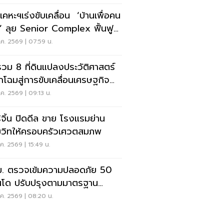
เคหะฯเร่งขับเคลื่อน ‘บ้านเพื่อคน
’ ลุย Senior Complex ฟื้นฟู
อง
ค. 2569 | 07:59 น.
รวม 8 ที่ดินแปลงประวัติศาสตร์
กโฉมสู่การขับเคลื่อนเศรษฐกิจ
อง
ค. 2569 | 09:13 น.
ิจิ้น ปิดดีล ขาย โรงแรมย่าน
ุมวิทให้ครอบครัวเศวตสมภพ
ค. 2569 | 15:49 น.
. ตรวจเข้มความปลอดภัย 50
โด ปรับปรุงตามมาตรฐาน
่งครัด
ค. 2569 | 08:20 น.