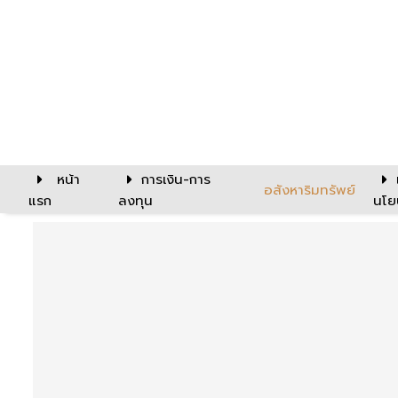
หน้า
การเงิน-การ
อสังหาริมทรัพย์
แรก
ลงทุน
นโย