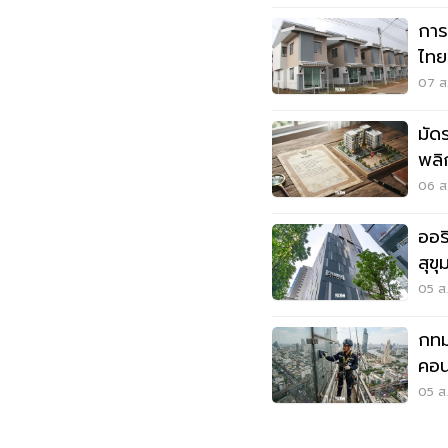
การ
ไทย
เมื
07 ส.
มัด
พลิ
เมื
06 ส.
ออร
สุข
05 ส.
กทม
คอน
เคร
05 ส.