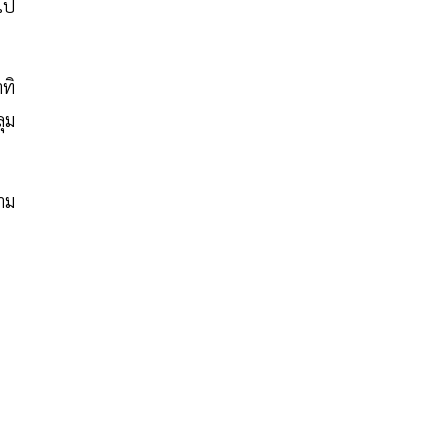
ไป
ทิ
ุม
าม