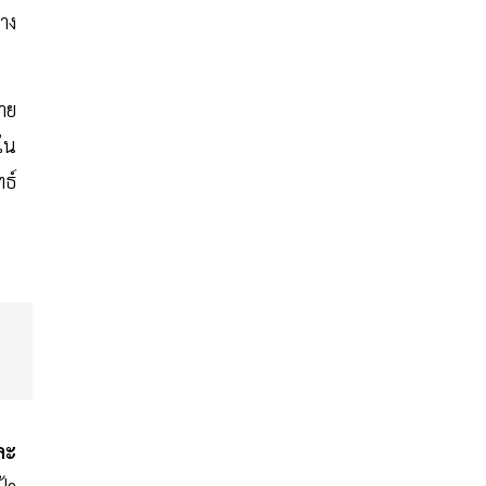
ราง
าย
ใน
ทธ์
ละ