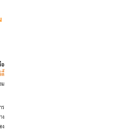
น
ือ
ี้
้อม
การ
าง
อง