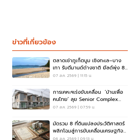
ข่าวที่เกี่ยวข้อง
ตลาดเช่าภูเก็ตบูม เชิงทะเล–บาง
เทา รับดีมานด์ต่างชาติ ยีลด์พุ่ง 8-
12%
07 ส.ค. 2569 | 11:15 น.
การเคหะฯเร่งขับเคลื่อน ‘บ้านเพื่อ
คนไทย’ ลุย Senior Complex
ฟื้นฟูเมือง
07 ส.ค. 2569 | 07:59 น.
มัดรวม 8 ที่ดินแปลงประวัติศาสตร์
พลิกโฉมสู่การขับเคลื่อนเศรษฐกิจ
เมือง
06 ส.ค. 2569 | 09:13 น.