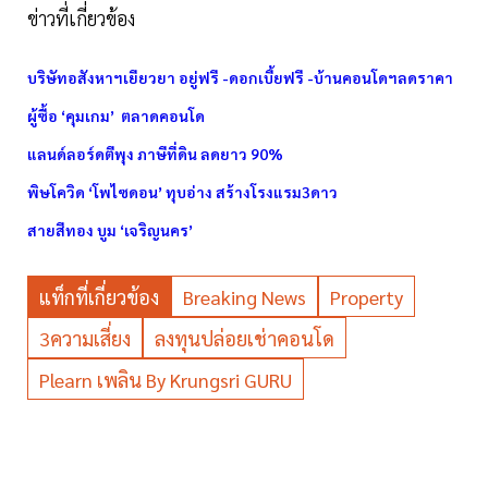
ข่าวที่เกี่ยวข้อง
บริษัทอสังหาฯเยียวยา อยู่ฟรี -ดอกเบี้ยฟรี -บ้านคอนโดฯลดราคา
ผู้ซื้อ ‘คุมเกม’ ตลาดคอนโด
แลนด์ลอร์ดตีพุง ภาษีที่ดิน ลดยาว 90%
พิษโควิด ‘โพไซดอน’ ทุบอ่าง สร้างโรงแรม3ดาว
สายสีทอง บูม ‘เจริญนคร’
แท็กที่เกี่ยวข้อง
Breaking News
Property
3ความเสี่ยง
ลงทุนปล่อยเช่าคอนโด
Plearn เพลิน By Krungsri GURU