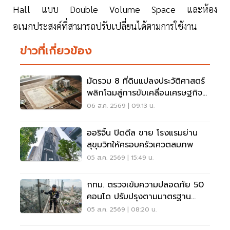
Hall แบบ Double Volume Space และห้อง
อเนกประสงค์ที่สามารถปรับเปลี่ยนได้ตามการใช้งาน
ข่าวที่เกี่ยวข้อง
มัดรวม 8 ที่ดินแปลงประวัติศาสตร์
พลิกโฉมสู่การขับเคลื่อนเศรษฐกิจ
เมือง
06 ส.ค. 2569 | 09:13 น.
ออริจิ้น ปิดดีล ขาย โรงแรมย่าน
สุขุมวิทให้ครอบครัวเศวตสมภพ
05 ส.ค. 2569 | 15:49 น.
กทม. ตรวจเข้มความปลอดภัย 50
คอนโด ปรับปรุงตามมาตรฐาน
เคร่งครัด
05 ส.ค. 2569 | 08:20 น.