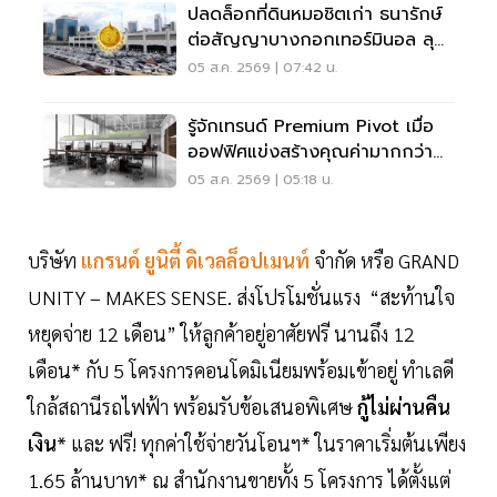
ปลดล็อกที่ดินหมอชิตเก่า ธนารักษ์
ต่อสัญญาบางกอกเทอร์มินอล ลุย
บิ๊กโปรเจ็กต์
05 ส.ค. 2569 | 07:42 น.
รู้จักเทรนด์ Premium Pivot เมื่อ
ออฟฟิศแข่งสร้างคุณค่ามากกว่า
ทำเล-ค่าเช่า
05 ส.ค. 2569 | 05:18 น.
บริษัท
แกรนด์ ยูนิตี้ ดิเวลล็อปเมนท์
จำกัด หรือ GRAND
UNITY – MAKES SENSE. ส่งโปรโมชั่นแรง “สะท้านใจ
หยุดจ่าย 12 เดือน” ให้ลูกค้าอยู่อาศัยฟรี นานถึง 12
เดือน* กับ 5 โครงการคอนโดมิเนียมพร้อมเข้าอยู่ ทำเลดี
ใกล้สถานีรถไฟฟ้า พร้อมรับข้อเสนอพิเศษ
กู้ไม่ผ่านคืน
เงิน
* และ ฟรี! ทุกค่าใช้จ่ายวันโอนฯ* ในราคาเริ่มต้นเพียง
1.65 ล้านบาท* ณ สำนักงานขายทั้ง 5 โครงการ ได้ตั้งแต่