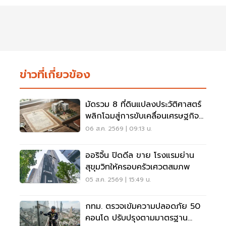
ข่าวที่เกี่ยวข้อง
มัดรวม 8 ที่ดินแปลงประวัติศาสตร์
พลิกโฉมสู่การขับเคลื่อนเศรษฐกิจ
เมือง
06 ส.ค. 2569 | 09:13 น.
ออริจิ้น ปิดดีล ขาย โรงแรมย่าน
สุขุมวิทให้ครอบครัวเศวตสมภพ
05 ส.ค. 2569 | 15:49 น.
กทม. ตรวจเข้มความปลอดภัย 50
คอนโด ปรับปรุงตามมาตรฐาน