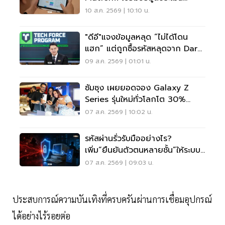
Real-Time
10 ส.ค. 2569 | 10:10 น.
"ดีอี"แจงข้อมูลหลุด “ไม่ได้โดน
แฮก” แต่ถูกซื้อรหัสหลุดจาก Dark
Web มาสวมสิทธิ์
09 ส.ค. 2569 | 01:01 น.
ซัมซุง เผยยอดจอง Galaxy Z
Series รุ่นใหม่ทั่วโลกโต 30%
เกาหลีใต้แตะ 1.44 ล้านเครื่อง
07 ส.ค. 2569 | 10:02 น.
รหัสผ่านรั่วรับมืออย่างไร?
เพิ่ม“ยืนยันตัวตนหลายชั้น”ให้ระบบ
เดิม ไม่ต้องรื้อใหม่
07 ส.ค. 2569 | 09:03 น.
ประสบการณ์ความบันเทิงที่ครบครันผ่านการเชื่อมอุปกรณ์
ได้อย่างไร้รอยต่อ