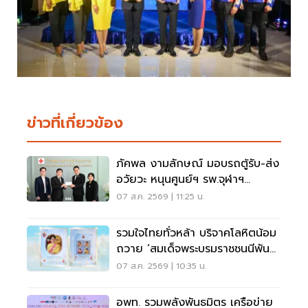
ข่าวที่เกี่ยวข้อง
ภัคพล งามลักษณ์ มอบรถตู้รับ-ส่ง
อวัยวะ หนุนศูนย์ฯ รพ.จุฬาฯ
สภากาชาดไทย
07 ส.ค. 2569 | 11:25 น.
รวมใจไทยทั่วหล้า บริจาคโลหิตน้อม
ถวาย ‘สมเด็จพระบรมราชชนนีพันปี
หลวง’
07 ส.ค. 2569 | 10:35 น.
อพท. รวมพลังพันธมิตร เครือข่าย