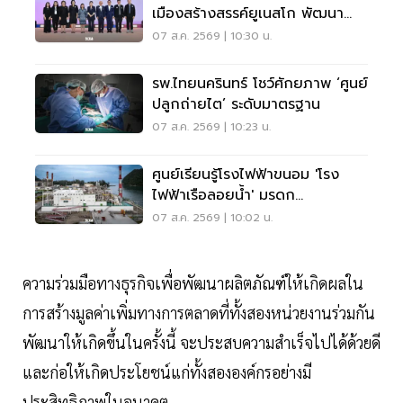
เมืองสร้างสรรค์ยูเนสโก พัฒนา
เมืองอย่างยั่งยืน
07 ส.ค. 2569 | 10:30 น.
รพ.ไทยนครินทร์ โชว์ศักยภาพ ‘ศูนย์
ปลูกถ่ายไต’ ระดับมาตรฐาน
07 ส.ค. 2569 | 10:23 น.
ศูนย์เรียนรู้โรงไฟฟ้าขนอม 'โรง
ไฟฟ้าเรือลอยน้ำ' มรดก
อุตสาหกรรมแลนด์มาร์กชุมชน
07 ส.ค. 2569 | 10:02 น.
ความร่วมมือทางธุรกิจเพื่อพัฒนาผลิตภัณฑ์ให้เกิดผลใน
การสร้างมูลค่าเพิ่มทางการตลาดที่ทั้งสองหน่วยงานร่วมกัน
พัฒนาให้เกิดขึ้นในครั้งนี้ จะประสบความสำเร็จไปได้ด้วยดี
และก่อให้เกิดประโยชน์แก่ทั้งสององค์กรอย่างมี
ประสิทธิภาพในอนาคต