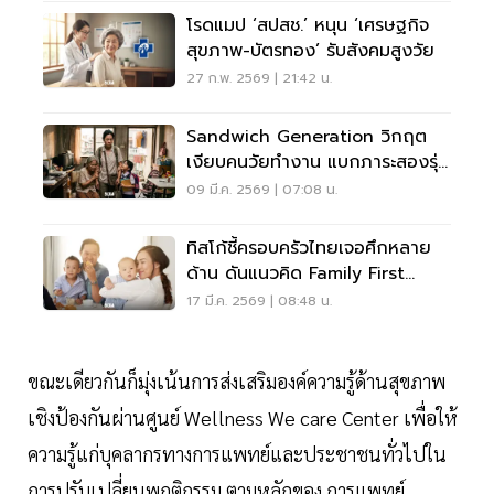
โรดแมป ‘สปสช.’ หนุน ‘เศรษฐกิจ
สุขภาพ-บัตรทอง’ รับสังคมสูงวัย
27 ก.พ. 2569 | 21:42 น.
Sandwich Generation วิกฤต
เงียบคนวัยทำงาน แบกภาระสองรุ่น
ท่ามกลางสังคมสูงวัย
09 มี.ค. 2569 | 07:08 น.
ทิสโก้ชี้ครอบครัวไทยเจอศึกหลาย
ด้าน ดันแนวคิด Family First
รับมือความเสี่ยง
17 มี.ค. 2569 | 08:48 น.
ขณะเดียวกันก็มุ่งเน้นการส่งเสริมองค์ความรู้ด้านสุขภาพ
เชิงป้องกันผ่านศูนย์ Wellness We care Center เพื่อให้
ความรู้แก่บุคลากรทางการแพทย์และประชาชนทั่วไปใน
การปรับเปลี่ยนพฤติกรรม ตามหลักของ การแพทย์