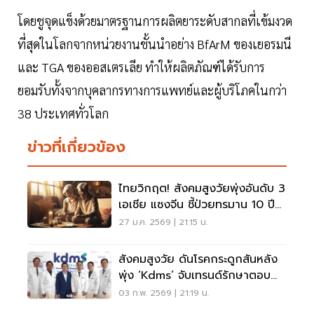
โดยชูจุดแข็งด้วยมาตรฐานการผลิตยาระดับสากลที่เข้มงวด
ที่สุดในโลกจากหน่วยงานชั้นนำอย่าง BfArM ของเยอรมนี
และ TGA ของออสเตรเลีย ทำให้ผลิตภัณฑ์ได้รับการ
ยอมรับทั้งจากบุคลากรทางการแพทย์และผู้บริโภคในกว่า
38 ประเทศทั่วโลก
ข่าวที่เกี่ยวข้อง
ไทยวิกฤต! สังคมสูงวัยพุ่งอันดับ 3
เอเชีย แซงจีน ชี้ป่วยทรมาน 10 ปี
ก่อนตาย
27 ม.ค. 2569 | 21:15 น.
สังคมสูงวัย ดันโรคกระดูกสันหลัง
พุ่ง ‘kdms’ จับเทรนด์รักษาตอบ
โจทย์ยุคใหม่
03 ก.พ. 2569 | 21:19 น.