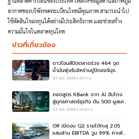
ฐานตลาดคาร์บอนของประเทศ เพื่อให้ข้อมูลด้านสภาพภูมิ
อากาศของบริษัทจดทะเบียนไทยมีคุณภาพ สามารถนำไป
ใช้ตัดสินใจลงทุนได้อย่างมีประสิทธิภาพ และช่วยสร้าง
ความมั่นใจในตลาดทุนไทย
ข่าวที่เกี่ยวข้อง
ดาวโจนส์ปิดตลาดร่วง 464 จุด
น้ำมันพุ่งรับอิหร่านขู่ปิดฮอร์มุซ
จับตาเฟดขึ้นดอกเบี้ย
07 ส.ค. 2569 | 01:11 น.
ถอดสูตร KBank จาก AI จับโกง
สู่ยุทธศาสตร์ธุรกิจ ดัน 500 ยูสเคส
ใช้จริง
07 ส.ค. 2569 | 01:01 น.
OR เปิดงบ Q2 รายได้ทะลุ 2.05
แสนล้าน EBITDA วูบ 99% คาเฟ่อ