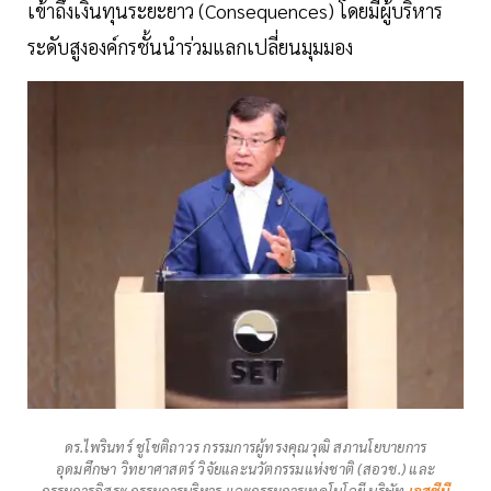
เข้าถึงเงินทุนระยะยาว (Consequences) โดยมีผู้บริหาร
ระดับสูงองค์กรชั้นนำร่วมแลกเปลี่ยนมุมมอง
ดร.ไพรินทร์ ชูโชติถาวร กรรมการผู้ทรงคุณวุฒิ สภานโยบายการ
อุดมศึกษา วิทยาศาสตร์ วิจัยและนวัตกรรมแห่งชาติ (สอวช.) และ
กรรมการอิสระ กรรมการบริหาร และกรรมการเทคโนโลยี บริษัท
เอสซีบี