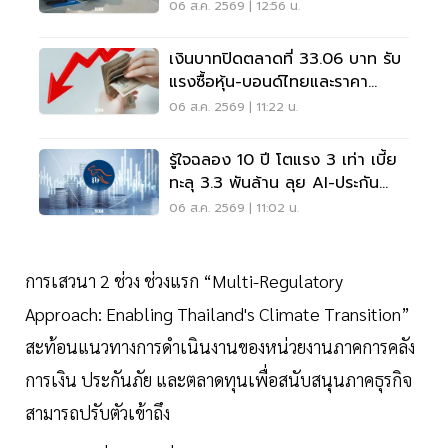
เมซอนขายนิวไฮ 117 ล้านแก้ว
06 ส.ค. 2569 | 12:56 น.
เงินบาทปิดตลาดที่ 33.06 บาท รับ
แรงซื้อหุ้น-บอนด์ไทยและราคา
ทองคำพุ่ง
06 ส.ค. 2569 | 11:22 น.
รู้ใจฉลอง 10 ปี โตแรง 3 เท่า เบี้ย
ทะลุ 3.3 พันล้าน ลุย AI-ประกัน
สุขภาพ
06 ส.ค. 2569 | 11:02 น.
การเสวนา 2 ช่วง ช่วงแรก “Multi-Regulatory
Approach: Enabling Thailand's Climate Transition”
สะท้อนแนวทางการดำเนินงานของหน่วยงานภาคการคลัง
การเงิน ประกันภัย และตลาดทุนเพื่อสนับสนุนภาคธุรกิจ
สามารถปรับตัวเข้าถึง