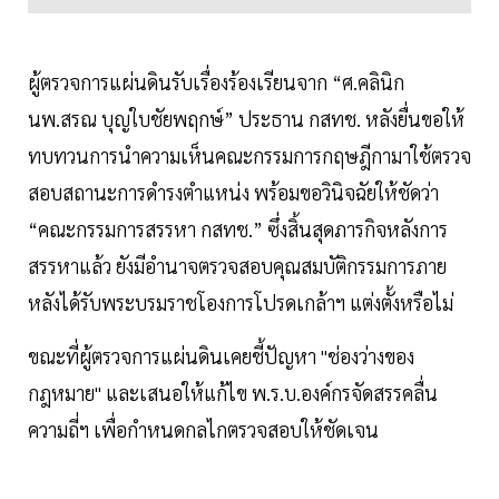
ผู้ตรวจการแผ่นดินรับเรื่องร้องเรียนจาก “ศ.คลินิก
นพ.สรณ บุญใบชัยพฤกษ์” ประธาน กสทช. หลังยื่นขอให้
ทบทวนการนำความเห็นคณะกรรมการกฤษฎีกามาใช้ตรวจ
สอบสถานะการดำรงตำแหน่ง พร้อมขอวินิจฉัยให้ชัดว่า
“คณะกรรมการสรรหา กสทช.” ซึ่งสิ้นสุดภารกิจหลังการ
สรรหาแล้ว ยังมีอำนาจตรวจสอบคุณสมบัติกรรมการภาย
หลังได้รับพระบรมราชโองการโปรดเกล้าฯ แต่งตั้งหรือไม่
ขณะที่ผู้ตรวจการแผ่นดินเคยชี้ปัญหา "ช่องว่างของ
กฎหมาย" และเสนอให้แก้ไข พ.ร.บ.องค์กรจัดสรรคลื่น
ความถี่ฯ เพื่อกำหนดกลไกตรวจสอบให้ชัดเจน