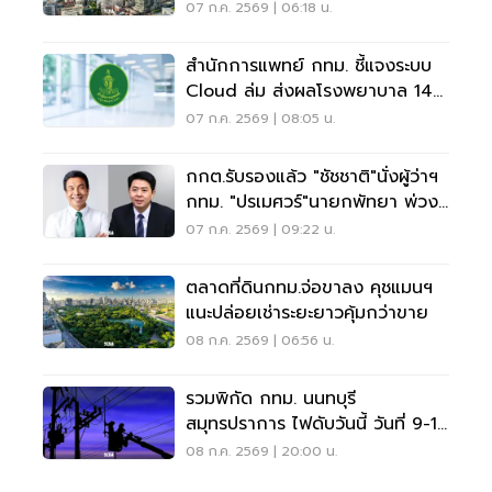
สินค้าราคาสูง
07 ก.ค. 2569 | 06:18 น.
สำนักการแพทย์ กทม. ชี้แจงระบบ
Cloud ล่ม ส่งผลโรงพยาบาล 14
แห่งให้บริการล่าช้า
07 ก.ค. 2569 | 08:05 น.
กกต.รับรองแล้ว "ชัชชาติ"นั่งผู้ว่าฯ
กทม. "ปรเมศวร์"นายกพัทยา พ่วง
50 ส.ก.
07 ก.ค. 2569 | 09:22 น.
ตลาดที่ดินกทม.จ่อขาลง คุชแมนฯ
แนะปล่อยเช่าระยะยาวคุ้มกว่าขาย
08 ก.ค. 2569 | 06:56 น.
รวมพิกัด กทม. นนทบุรี
สมุทรปราการ ไฟดับวันนี้ วันที่ 9-10
ก.ค.69
08 ก.ค. 2569 | 20:00 น.