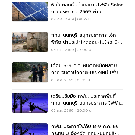
6 ขั้นตอนยื่นคำขอขายไฟฟ้า Solar
ภาคประชาชน 2569 ผ่าน
MyEnergy
04 ก.ค. 2569 | 09:55 น.
กทม. นนทบุรี สมุทรปราการ เช็ก
พิกัด น้ำประปาไหลอ่อน-ไม่ไหล 6-7
ก.ค.นี้
04 ก.ค. 2569 | 23:00 น.
เตือน 5-9 ก.ค. ฝนตกหนักหลาย
ภาค จับตาบึงกาฬ-เชียงใหม่ เสี่ยง
น้ำท่วมฉับพลัน
05 ก.ค. 2569 | 05:35 น.
เตรียมรับมือ กฟน. ประกาศพื้นที่
กทม. นนทบุรี สมุทรปราการ ไฟฟ้า
ดับวันนี้ 6-7 ก.ค.69
05 ก.ค. 2569 | 20:00 น.
กฟน. ประกาศไฟดับ 8-9 ก.ค. 69
กระทบ 3 จังหวัด กทม.-นนทบุรี-