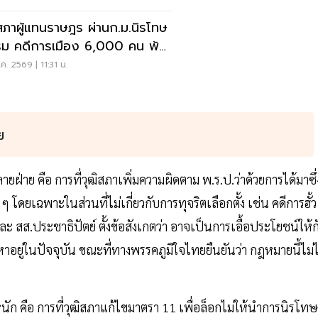
สภาผู้แทนราษฎร ผ่านก.ม.นิรโทษ
ม คดีการเมือง 6,000 คน พ้น
ค. 2569 | 11:31 น.
ย
ลายฝ่าย คือ การที่วุฒิสภาเพิ่มความผิดตาม พ.ร.ป.ว่าด้วยการได้มาซึ่
ยเฉพาะในส่วนที่ไม่เกี่ยวกับการทุจริตเลือกตั้ง เช่น คดีการฮั้ว
ละ สส.ประชาธิปัตย์ ตั้งข้อสังเกตว่า อาจเป็นการเอื้อประโยชน์ให้ก
ปัญหาอยู่ในปัจจุบัน ขณะที่ทางพรรคภูมิใจไทยยืนยันว่า กฎหมายนี้ไม่ไ
ัก คือ การที่วุฒิสภาแก้ไขมาตรา 11 เพื่อล็อกไม่ให้นำการนิรโทษ