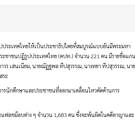
ูปประเทศไทยให้เป็นประชาธิปไตยที่สมบูรณ์แบบอันมีพระมหา
ษาประชาชนปฏิรูปประเทศไทย (คปท.) จำนวน 221 คน มีรายชื่อแก
ยถาวร เสนเนียม, นายณัฏฐพล ทีปสุวรรณ, นางทยา ทีปสุวรรณ, นาย
ิสระ
นการนักศึกษาและประชาชนที่ออกมาเคลื่อนไหวคัดค้านการ
และแฟลชม็อบต่าง ๆ จำนวน 1,683 คน ซึ่งจะพ้นผิดในคดีอาญาและ