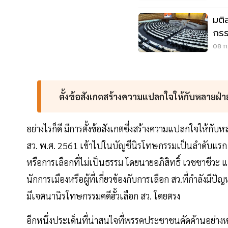
มติ
กรร
ผิด
08 ก.
ตั้งข้อสังเกตสร้างความแปลกใจให้กับหลายฝ่า
อย่างไรก็ดี มีการตั้งข้อสังเกตซึ่งสร้างความแปลกใจให้กับห
สว. พ.ศ. 2561 เข้าไปในบัญชีนิรโทษกรรมเป็นลำดับแรก ๆ โด
หรือการเลือกที่ไม่เป็นธรรม โดยนายอภิสิทธิ์ เวชชาชีวะ แ
นักการเมืองหรือผู้ที่เกี่ยวข้องกับการเลือก สว.ที่กำลังมี
มีเจตนานิรโทษกรรมคดีฮั้วเลือก สว. โดยตรง
อีกหนึ่งประเด็นที่น่าสนใจที่พรรคประชาชนคัดค้านอย่างหน