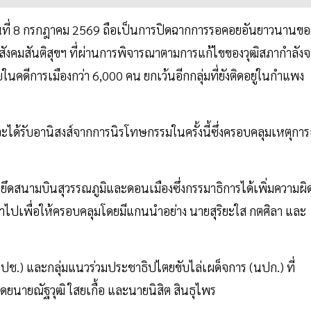
วันที่ 8 กรกฎาคม 2569 ถือเป็นการปิดฉากการรอคอยอันยาวนานขอ
ิมสังคมสันติสุขฯ ที่ผ่านการพิจารณาตามการแก้ไขของวุฒิสภากำลัง
คดีการเมืองกว่า 6,000 คน ยกเว้นอีกกลุ่มที่ยังติดอยู่ในกำแพง
ี่จะได้รับอานิสงส์จากการนิรโทษกรรมในครั้งนี้ซึ่งครอบคลุมเหตุการ
ยึดสนามบินสุวรรณภูมิและดอนเมืองซึ่งกรรมาธิการได้เพิ่มความผิ
าไปเพื่อให้ครอบคลุมโดยมีแกนนำอย่าง นายสุริยะใส กตศิลา และ
ปช.) และกลุ่มแนวร่วมประชาธิปไตยขับไล่เผด็จการ (นปก.) ที่
นายณัฐวุฒิ ใสยเกื้อ และนายนิสิต สินธุไพร