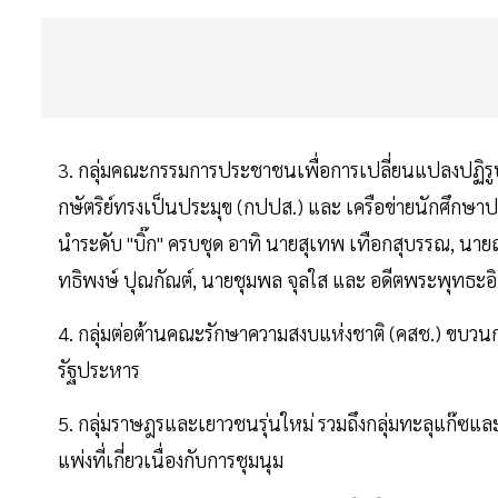
3. กลุ่มคณะกรรมการประชาชนเพื่อการเปลี่ยนแปลงปฏิร
กษัตริย์ทรงเป็นประมุข (กปปส.) และ เครือข่ายนักศึก
นำระดับ "บิ๊ก" ครบชุด อาทิ นายสุเทพ เทือกสุบรรณ, นา
ทธิพงษ์ ปุณกัณต์, นายชุมพล จุลใส และ อดีตพระพุทธะอ
4. กลุ่มต่อต้านคณะรักษาความสงบแห่งชาติ (คสช.) ขบว
รัฐประหาร
5. กลุ่มราษฎรและเยาวชนรุ่นใหม่ รวมถึงกลุ่มทะลุแก๊ซ
แพ่งที่เกี่ยวเนื่องกับการชุมนุม