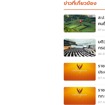
ข่าวที่เกี่ยวข้อง
ส.ป
คนซื
9 ธ
01 ม.
มติ
กรอ
30 มิ
ราช
ประ
ณัฐ
07 ก.
ราช
กก.
เป็
07 ก.