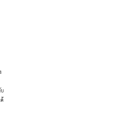
ง
ับ
ด้