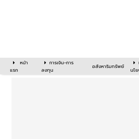
หน้า
การเงิน-การ
อสังหาริมทรัพย์
แรก
ลงทุน
นโย