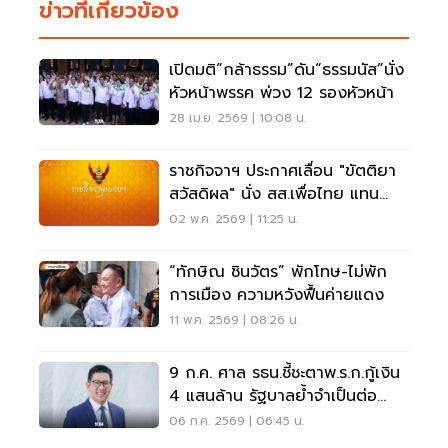
ข่าวที่เกี่ยวข้อง
เปิดมติ“กล้าธรรม”ดัน“ธรรมนัส”นั่ง
หัวหน้าพรรค พ่วง 12 รองหัวหน้า
28 เม.ย. 2569 | 10:08 น.
ราชกิจจาฯ ประกาศเลื่อน "ขัตติยา
สวัสดิผล" นั่ง สส.เพื่อไทย แทน
"สุริยะ" หลังลาออกมีผลทันที
02 พ.ค. 2569 | 11:25 น.
“ทักษิณ ชินวัตร” พักโทษ-ไม่พัก
การเมือง ความหวังฟื้นค่ายแดง
11 พ.ค. 2569 | 08:26 น.
9 ก.ค. ศาล รธน.ชี้ชะตาพ.ร.ก.กู้เงิน
4 แสนล้าน รัฐบาลย้ำจำเป็นต่อ
พลังงาน
06 ก.ค. 2569 | 06:45 น.