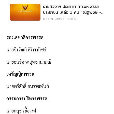
ราชกิจจาฯ ประกาศ กก.บห.พรรค
ประชาชน เหลือ 3 คน “ณัฐพงษ์ -
ณัฐวุฒิ - ชุติมา”
07 ก.ค. 2569 | 10:28 น.
รองเลขาธิการพรรค
นายจิรวัฒน์ ศิริพานิชย์
นายธนรัช จงสุทธานามณี
เหรัญญิกพรรค
นายทวีศักดิ์ อนรรฆพันธ์
กรรมการบริหารพรรค
นายกฤช เอื้อวงศ์