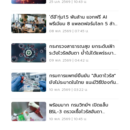
กังวลแค่ไหน
25 ม.ค. 2569 | 10:43 น.
‘ดีอี’ทุ่ม1.5 พันล้าน แจกฟรี AI
พรีเมียม 8 แพลตฟอร์มโลก 5 ล้าน
สิทธิ์
08 พ.ค. 2569 | 07:45 น.
กระทรวงสาธารณสุข ยกระดับเฝ้า
ระวังไวรัสฮันตา ย้ำไม่ได้แพร่ระบาด
ง่าย
09 พ.ค. 2569 | 04:42 น.
กรมการแพทย์ยืนยัน "ฮันตาไวรัส"
ยังไม่ระบาดในไทย แนะมีวิธีป้องกัน
ได้
10 พ.ค. 2569 | 03:22 น.
พร้อมมาก กรมวิทย์ฯ เปิดแล็บ
BSL-3 ตรวจเชื้อไวรัสฮันตา
Hantavirus
10 พ.ค. 2569 | 10:45 น.