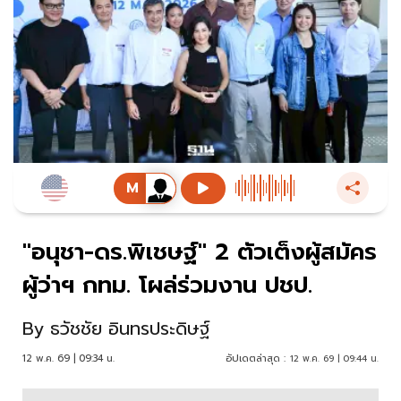
"อนุชา-ดร.พิเชษฐ์" 2 ตัวเต็งผู้สมัคร
ผู้ว่าฯ กทม. โผล่ร่วมงาน ปชป.
By
ธวัชชัย อินทรประดิษฐ์
12 พ.ค. 69 | 09:34 น.
อัปเดตล่าสุด :
12 พ.ค. 69 | 09:44 น.