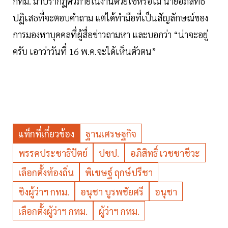
กทม. มาปรากฏตัวภายในงานด้วยใช่หรือไม่ นายอภิสิทธิ์
ปฏิเสธที่จะตอบคำถาม แต่ได้ทำมือที่เป็นสัญลักษณ์ของ
การมองหาบุคคลที่ผู้สื่อข่าวถามหา และบอกว่า “น่าจะอยู่
ครับ เอาว่าวันที่ 16 พ.ค.จะได้เห็นตัวตน”
แท็กที่เกี่ยวข้อง
ฐานเศรษฐกิจ
พรรคประชาธิปัตย์
ปชป.
อภิสิทธิ์ เวชชาชีวะ
เลือกตั้งท้องถิ่น
พิเชษฐ์ ฤกษ์ปรีชา
ชิงผู้ว่าฯ กทม.
อนุชา บูรพชัยศรี
อนุชา
เลือกตั้งผู้ว่าฯ กทม.
ผู้ว่าฯ กทม.