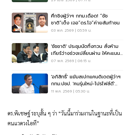
29 เม.ย. 2569 | 07:11 น.
ศึกชิงผู้ว่าฯ กทม.เดือด! “ชัช
ชาติ”เต็ง เจอ“ดร.โจ”ค่ายส้มท้าชน
03 พ.ค. 2569 | 05:59 น.
'ชัชชาติ' ประชุมนัดทิ้งทวน สั่งห้าม
เกียร์ว่างช่วงเปลี่ยนผ่าน ให้คะแนน
ตัวเอง 5 เต็ม 10
07 พ.ค. 2569 | 06:15 น.
'อภิสิทธิ์' แย้มสเปกแคนดิเดตผู้ว่าฯ
กทม.ปชป. 'คนรุ่นใหม่-โปรไฟล์ดี'
เปิดตัว 16 พ.ค.นี้
11 พ.ค. 2569 | 05:30 น.
ดร.พิเชษฐ์ ระบุสั้น ๆ ว่า “วันนี้มาร่วมงานในฐานะที่เป็น
คนแวดวงไอที”