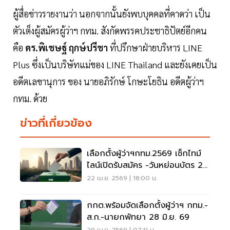
ผู้สื่อข่าวรายงานว่า นอกจากนั้นยังพบบุคคลที่คาดว่า เป็น
ตัวเต็งผู้สมัครผู้ว่าฯ กทม. สังกัดพรรคประชาธิปัตย์อีกคน
คือ
ดร.พิเชษฐ์ ฤกษ์ปรีชา
ที่ปรึกษาฝ่ายบริหาร LINE
Plus ซึ่งเป็นบริษัทแม่ของ LINE Thailand และยังเคยเป็น
อดีตเลขานุการ ของ นายอภิรักษ์ โกษะโยธิน อดีตผู้ว่าฯ
กทม. ด้วย
ข่าวที่เกี่ยวข้อง
เลือกตั้งผู้ว่าฯกทม.2569 เช็กไทม์
ไลน์เปิดรับสมัคร -วันหย่อนบัตร 28
มิ.ย.69
22 เม.ย. 2569 | 18:00 น.
กกต.พร้อมจัดเลือกตั้งผู้ว่าฯ กทม.-
ส.ก.-นายกพัทยา 28 มิ.ย. 69