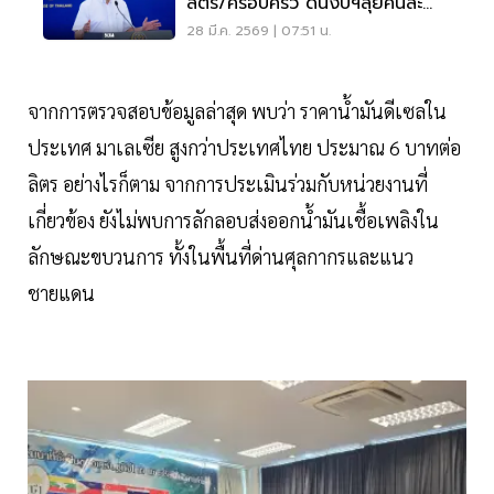
ลิตร/ครอบครัว ดันงบฯลุยคนละ
ครึ่งพลัส
28 มี.ค. 2569 | 07:51 น.
จากการตรวจสอบข้อมูลล่าสุด พบว่า ราคาน้ำมันดีเซลใน
ประเทศ มาเลเซีย สูงกว่าประเทศไทย ประมาณ 6 บาทต่อ
ลิตร อย่างไรก็ตาม จากการประเมินร่วมกับหน่วยงานที่
เกี่ยวข้อง ยังไม่พบการลักลอบส่งออกน้ำมันเชื้อเพลิงใน
ลักษณะขบวนการ ทั้งในพื้นที่ด่านศุลกากรและแนว
ชายแดน