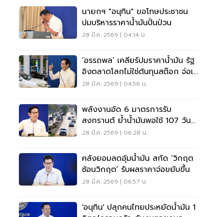
นายกฯ "อนุทิน" ขอโทษประชาชน
ปมบริหารราคาน้ำมันปั่นป่วน
28 มี.ค. 2569 | 04:14 น.
‘อรรถพล’ เคลียร์ปมราคาน้ำมัน รัฐ
อิงตลาดโลกไม่ใช่ต้นทุนสต๊อก จ่อเช็
กกำไรโรงกลั่น
28 มี.ค. 2569 | 04:56 น.
พลังงานอัด 6 มาตรการรับ
สงกรานต์ ย้ำน้ำมันพอใช้ 107 วัน
ลดสำรองนำเข้าเหลือ 1%
28 มี.ค. 2569 | 06:28 น.
คลังยอมลดอุ้มน้ำมัน สกัด ‘วิกฤต
ซ้อนวิกฤต’ รับผลราคาจ่อขยับขึ้น
28 มี.ค. 2569 | 06:57 น.
'อนุทิน' ปลุกคนไทยประหยัดน้ำมัน 1