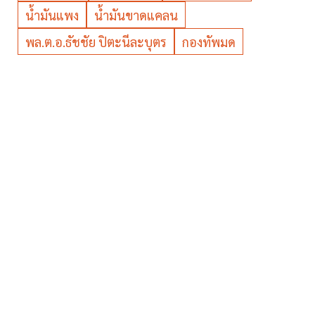
น้ำมันแพง
น้ำมันขาดแคลน
พล.ต.อ.ธัชชัย ปิตะนีละบุตร
กองทัพมด