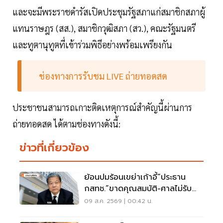
และจะมีพระราชดำรัสเปิดประชุมรัฐสภาแก่สมาชิกสภาผู้
แทนราษฎร (สส.), สมาชิกวุฒิสภา (สว.), คณะรัฐมนตรี
และทูตานุทูตที่เข้าร่วมพิธีอย่างพร้อมเพรียงกัน
ช่องทางการรับชม LIVE ถ่ายทอดสด
ประชาชนสามารถเกาะติดเหตุการณ์สำคัญนี้ผ่านการ
ถ่ายทอดสด ได้ตามช่องทางดังนี้:
ข่าวที่เกี่ยวข้อง
ย้อนปมร้อนเขย่าเก้าอี้“ประธาน
กสทช.”ขาดคุณสมบัติ-ศาลไม่รับคำ
ฟ้อง
09 ส.ค. 2569 | 00:42 น.