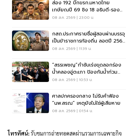
ส่อง 192 บิ๊กขรก.มหาดไทย
เกษียณปี 69 ชิง 18 อธิบดี-รอง
ปลัด-ผู้ว่าฯ
08 ส.ค. 2569 | 23:00 น.
กสถ.ประกาศรายชื่อผู้สอบผ่านบรรจุ
เป็นข้าราชการท้องถิ่น ลอตปี 2568
ใหม่
08 ส.ค. 2569 | 11:39 น.
“สรรเพชญ”กำชับเร่งขุดลอกร่อง
น้ำคลองอู่ตะเภา ป้องกันน้ำท่วม
สงขลา
08 ส.ค. 2569 | 10:53 น.
ศาลปกครองกลาง ไม่รับคำฟ้อง
“นพ.สรณ” เหตุยังไม่ใช่ผู้เสียหาย
08 ส.ค. 2569 | 01:54 น.
โทรทัศน์:
รับชมการถ่ายทอดสดผ่านรวมการเฉพาะกิจ