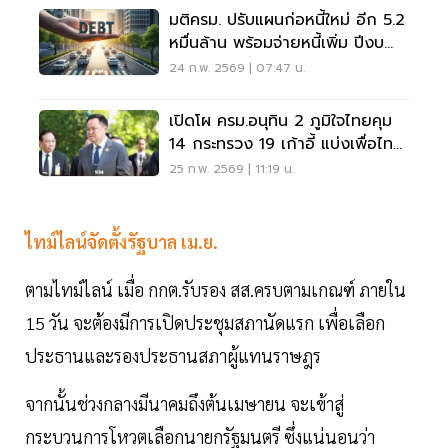
มติครม. ปรับแผนก่อหนี้ใหม่ อีก 5.2
หมื่นล้าน พร้อมจ่ายหนี้เพิ่ม ปีงบ
69
24 ก.พ. 2569 | 07:47 น.
เปิดโผ ครม.อนุทิน 2 ภูมิใจไทยคุม
14 กระทรวง 19 เก้าอี้ แบ่งเพื่อไทย
8
25 ก.พ. 2569 | 11:19 น.
ไทม์ไลน์จัดตั้งรัฐบาล เม.ย.
ตามไทม์ไลน์ เมื่อ กกต.รับรอง สส.ครบตามเกณฑ์ ภายใน
15 วัน จะต้องมีการเปิดประชุมสภานัดแรก เพื่อเลือก
ประธานและรองประธานสภาผู้แทนราษฎร
จากนั้นช่วงกลางมีนาคมถึงต้นเมษายน จะเข้าสู่
กระบวนการโหวตเลือกนายกรัฐมนตรี ซึ่งแน่นอนว่า