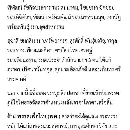
พิพัฒน์ รัชกิจประการ รมว.คมนาคม, ไชยชนก ชิดชอบ
รมว.ดิจิทัลฯ, พัฒนา พร้อมพัฒน์ รมว.สาธารณสุข, เอกนัฏ
พร้อมพันธุ์ รมว.อุตสาหกรรม
สุชาติ ชมกลิ่น รมว.ทรัพยากรฯ, สุรศักดิ์ พันธุ์เจริญวรกุล
รมว.ท่องเที่ยวและกีฬา, ซาบีดา ไทยเศรษฐ์
รมว.วัฒนธรรม, รมต.ประจำสำนักนายกฯ 3 คน ได้แก้
ภราดร ปริศนานันทกุล, ศุภมาส อิศรภักดี และ นภินทร ศรี
สรรพางค์
นอกจากนี้ มีชื่อของ วราวุธ ศิลปอาชา ที่ย้ายเข้าร่วมพรรค
ภูมิใจไทยรอจัดสรรตำแหน่งหลังเจรจาโควตาเสร็จสิ้น
ด้าน
พรรคเพื่อไทย(พท.)
คาดว่าจะได้ดูแล 4 กระทรวง
หลัก ได้แก่เกษตรและสหกรณ์, การอุดมศึกษา วิจัย และ