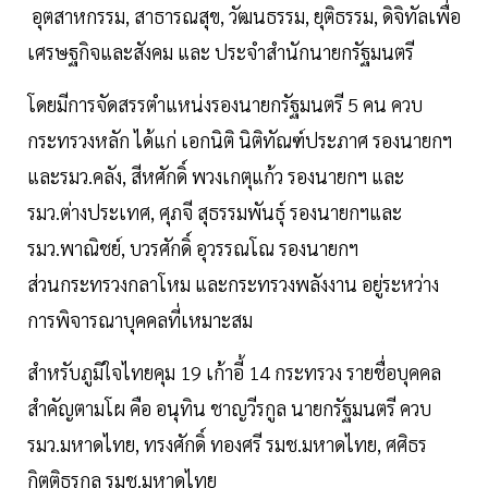
อุตสาหกรรม, สาธารณสุข, วัฒนธรรม, ยุติธรรม, ดิจิทัลเพื่อ
เศรษฐกิจและสังคม และ ประจำสำนักนายกรัฐมนตรี
โดยมีการจัดสรรตำแหน่งรองนายกรัฐมนตรี 5 คน ควบ
กระทรวงหลัก ได้แก่ เอกนิติ นิติทัณฑ์ประภาศ รองนายกฯ
และรมว.คลัง, สีหศักดิ์ พวงเกตุแก้ว รองนายกฯ และ
รมว.ต่างประเทศ, ศุภจี สุธรรมพันธุ์ รองนายกฯและ
รมว.พาณิชย์, บวรศักดิ์ อุวรรณโณ รองนายกฯ
ส่วนกระทรวงกลาโหม และกระทรวงพลังงาน อยู่ระหว่าง
การพิจารณาบุคคลที่เหมาะสม
สำหรับภูมิใจไทยคุม 19 เก้าอี้ 14 กระทรวง รายชื่อบุคคล
สำคัญตามโผ คือ อนุทิน ชาญวีรกูล นายกรัฐมนตรี ควบ
รมว.มหาดไทย, ทรงศักดิ์ ทองศรี รมช.มหาดไทย, ศศิธร
กิตติธรกุล รมช.มหาดไทย