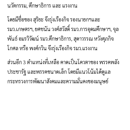
นวัตกรรม, ศึกษาธิการ และ แรงงาน
โดยมีชื่อของ สุริยะ จึงรุ่งเรืองกิจ รองนายกฯและ
รมว.เกษตรฯ, ยศชนัน วงศ์สวัสดิ์ รมว.การอุดมศึกษาฯ, จุล
พันธ์ อมรวิวัฒน์ รมว.ศึกษาธิการ, สุดาวรรณ หวังศุภกิจ
โกศล หรือ พงศ์กวิน จึงรุ่งเรืองกิจ รมว.แรงงาน
ส่วนอีก 3 ตำแหน่งที่เหลือ คาดเป็นโควตาของ พรรคพลัง
ประชารัฐ และพรรคขนาดเล็ก โดยมีแนวโน้มได้ดูแล
กระทรวงการพัฒนาสังคมและความมั่นคงของมนุษย์