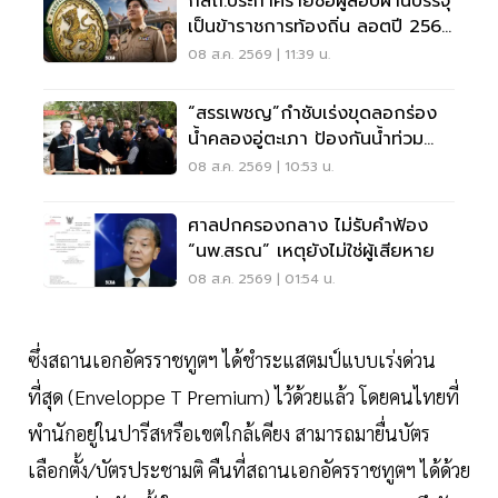
กสถ.ประกาศรายชื่อผู้สอบผ่านบรรจุ
เป็นข้าราชการท้องถิ่น ลอตปี 2568
ใหม่
08 ส.ค. 2569 | 11:39 น.
“สรรเพชญ”กำชับเร่งขุดลอกร่อง
น้ำคลองอู่ตะเภา ป้องกันน้ำท่วม
สงขลา
08 ส.ค. 2569 | 10:53 น.
ศาลปกครองกลาง ไม่รับคำฟ้อง
“นพ.สรณ” เหตุยังไม่ใช่ผู้เสียหาย
08 ส.ค. 2569 | 01:54 น.
ซึ่งสถานเอกอัครราชทูตฯ ได้ชำระแสตมป์แบบเร่งด่วน
ที่สุด (Enveloppe T Premium) ไว้ด้วยแล้ว โดยคนไทยที่
พำนักอยู่ในปารีสหรือเขตใกล้เคียง สามารถมายื่นบัตร
เลือกตั้ง/บัตรประชามติ คืนที่สถานเอกอัครราชทูตฯ ได้ด้วย