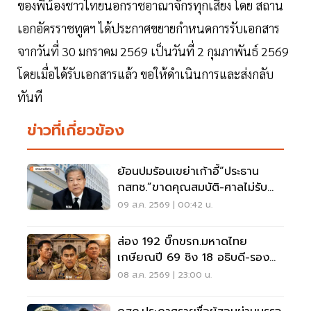
ของพี่น้องชาวไทยนอกราชอาณาจักรทุกเสียง โดย สถาน
เอกอัครราชทูตฯ ได้ประกาศขยายกำหนดการรับเอกสาร
จากวันที่ 30 มกราคม 2569 เป็นวันที่ 2 กุมภาพันธ์ 2569
โดยเมื่อได้รับเอกสารแล้ว ขอให้ดำเนินการและส่งกลับ
ทันที
ข่าวที่เกี่ยวข้อง
ย้อนปมร้อนเขย่าเก้าอี้“ประธาน
กสทช.”ขาดคุณสมบัติ-ศาลไม่รับคำ
ฟ้อง
09 ส.ค. 2569 | 00:42 น.
ส่อง 192 บิ๊กขรก.มหาดไทย
เกษียณปี 69 ชิง 18 อธิบดี-รอง
ปลัด-ผู้ว่าฯ
08 ส.ค. 2569 | 23:00 น.