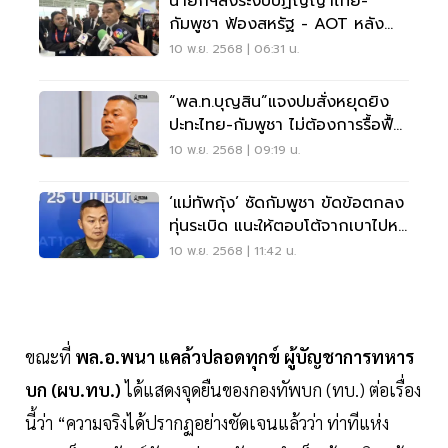
นายกฯสั่งระงับปฏิญญาไทย-
กัมพูชา ฟ้องสหรัฐ - AOT หลัง
ทหารเหยียบระเบิด
10 พ.ย. 2568 | 06:31 น.
“พล.ท.บุญสิน”แจงปมสั่งหยุดยิง
ปะทะไทย-กัมพูชา ไม่ต้องการรื้อฟื้น
อดีต
10 พ.ย. 2568 | 09:19 น.
‘แม่ทัพกุ้ง’ ซัดกัมพูชา ขัดข้อตกลง
ทุ่นระเบิด แนะให้ตอบโต้จากเบาไปหา
หนัก
10 พ.ย. 2568 | 11:42 น.
ขณะที่
พล.อ.พนา แคล้วปลอดทุกข์ ผู้บัญชาการทหาร
บก (ผบ.ทบ.)
ได้แสดงจุดยืนของกองทัพบก (ทบ.) ต่อเรื่อง
นี้ว่า “ความจริงได้ปรากฏอย่างชัดเจนแล้วว่า ท่าทีแห่ง