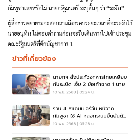
กัมพูชาเลยหรือไม่ นายกรัฐมนตรี ระบุสั้นๆ ว่า
“ระงับ”
ผู้สื่อข่าวพยายามจะสอบถามถึงกรอบระยะเวลาที่จะระงับไว้
นายอนุทิน ไม่ตอบคำถามก่อนจะรีบเดินทางไปเข้าประชุม
คณะรัฐมนตรีที่ตึกบัญชาการ 1
ข่าวที่เกี่ยวข้อง
นายกฯ สั่งประท้วงทหารไทยเหยียบ
กับระเบิด เจ็บ 2 ข้อเท้าขาด 1 นาย
10 พ.ย. 2568 | 05:24 น.
รวบ 4 สแกมเมอร์จีน หนีจาก
กัมพูชา ใช้ AI หลอกระบบยืนยันตัว
ตน KYC ของธนาคาร
10 พ.ย. 2568 | 05:28 น.