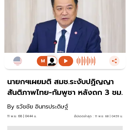
นายกฯเผยมติ สมช.ระงับปฏิญญา
สันติภาพไทย-กัมพูชา หลังถก 3 ชม.
By
ธวัชชัย อินทรประดิษฐ์
11 พ.ย. 68 | 04:44 น.
อัปเดตล่าสุด :
11 พ.ย. 68 | 04:59 น.