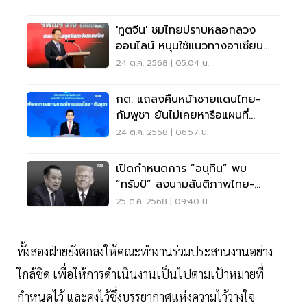
'ทูตจีน' ชมไทยปราบหลอกลวง
ออนไลน์ หนุนใช้แนวทางอาเซียน
แก้พิพาทกัมพูชา
24 ต.ค. 2568 | 05:04 น.
กต. แถลงคืบหน้าชายแดนไทย-
กัมพูชา ยันไม่เคยหารือแผนที่
1:200,000
24 ต.ค. 2568 | 06:57 น.
เปิดกำหนดการ “อนุทิน” พบ
“ทรัมป์” ลงนามสันติภาพไทย-
กัมพูชา 26 ต.ค.
25 ต.ค. 2568 | 09:40 น.
ทั้งสองฝ่ายยังตกลงให้คณะทำงานร่วมประสานงานอย่าง
ใกล้ชิด เพื่อให้การดำเนินงานเป็นไปตามเป้าหมายที่
กำหนดไว้ และคงไว้ซึ่งบรรยากาศแห่งความไว้วางใจ