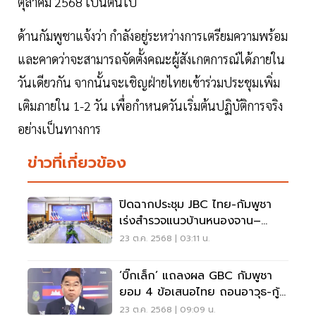
ตุลาคม 2568 เป็นต้นไป
ด้านกัมพูชาแจ้งว่า กำลังอยู่ระหว่างการเตรียมความพร้อม
และคาดว่าจะสามารถจัดตั้งคณะผู้สังเกตการณ์ได้ภายใน
วันเดียวกัน จากนั้นจะเชิญฝ่ายไทยเข้าร่วมประชุมเพิ่ม
เติมภายใน 1-2 วัน เพื่อกำหนดวันเริ่มต้นปฏิบัติการจริง
อย่างเป็นทางการ
ข่าวที่เกี่ยวข้อง
ปิดฉากประชุม JBC ไทย-กัมพูชา
เร่งสำรวจแนวบ้านหนองจาน–
หนองหญ้าแก้ว
23 ต.ค. 2568 | 03:11 น.
‘บิ๊กเล็ก’ แถลงผล GBC กัมพูชา
ยอม 4 ข้อเสนอไทย ถอนอาวุธ-กู้
ทุ่นระเบิด-ล้างสแกมเมอร์
23 ต.ค. 2568 | 09:09 น.