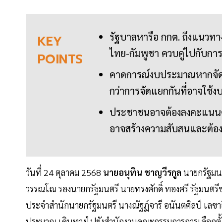
รัฐบาลหารือ กกต. ถึงแนวท
KEY
ไทย-กัมพูชา ควบคู่ไปกับการเ
POINTS
คาดการณ์งบประมาณหากจัดพร
กว่าการจัดแยกกันที่อาจใช
ประชาชนอาจต้องลงคะแนนด้วยบ
อาจสร้างความสับสนและต้องม
วันที่ 24 ตุลาคม 2568
นายอนุทิน ชาญวีรกูล
นายกรัฐมนต
วรรณโณ รองนายกรัฐมนตรี นายทรงศักดิ์ ทองศรี
รัฐมนตรี
ประจำสำนักนายกรัฐมนตรี นางณัฐฏ์จารี อนันตศิลป์ เลขา
ประมาณ เดินทางไปยังสำนักงานคณะกรรมการการเลือกตั้ง