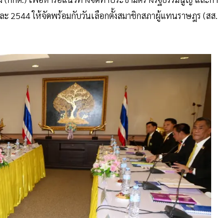
ะ 2544 ให้จัดพร้อมกับวันเลือกตั้งสมาชิกสภาผู้แทนราษฎร (สส