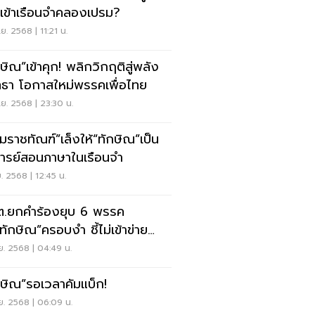
ยเข้าเรือนจำคลองเปรม?
ย. 2568 | 11:21 น.
กษิณ”เข้าคุก! พลิกวิกฤติสู่พลัง
ทธา โอกาสใหม่พรรคเพื่อไทย
ย. 2568 | 23:30 น.
มราชทัณฑ์”เล็งให้“ทักษิณ”เป็น
ารย์สอนภาษาในเรือนจำ
ย. 2568 | 12:45 น.
.ยกคำร้องยุบ 6 พรรค
ทักษิณ”ครอบงำ ชี้ไม่เข้าข่าย
หมาย
ย. 2568 | 04:49 น.
กษิณ”รอเวลาคัมแบ็ก!
ย. 2568 | 06:09 น.