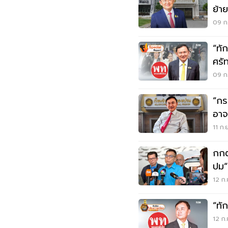
ย้า
09 ก.
“ทั
ศรั
09 ก.
“กร
อาจ
11 ก.
กกต
ปม“
กฎ
12 ก.
“ทั
12 ก.