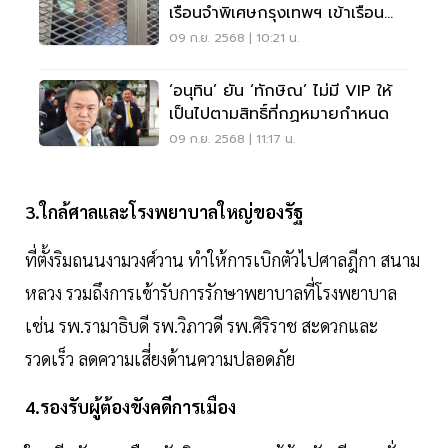
เรือนจำพิเศษกรุงเทพฯ เข้าเรือนจำ
คลองเปรมแล้ว
09 ก.ย. 2568 | 10:21 น.
‘อนุทิน’ ยัน ‘ทักษิณ’ ไม่มี VIP ให้
เป็นไปตามสิทธิ์ที่กฏหมายกำหนด
09 ก.ย. 2568 | 11:17 น.
3.ใกล้ศาลและโรงพยาบาลใหญ่ของรัฐ
ที่ตั้งริมถนนงามวงศ์วาน ทำให้การเบิกตัวไปศาลฎีกา สนาม
หลวง รวมถึงการเข้ารับการรักษาพยาบาลที่โรงพยาบาล
เช่น รพ.รามาธิบดี รพ.วิภาวดี รพ.ศิริราช สะดวกและ
รวดเร็ว ลดความเสี่ยงด้านความปลอดภัย
4.รองรับผู้ต้องขังคดีการเมือง