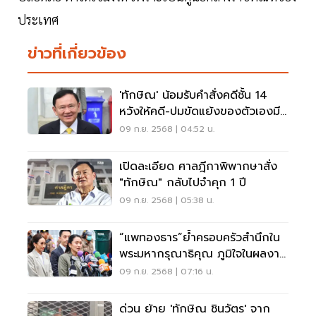
ประเทศ
ข่าวที่เกี่ยวข้อง
'ทักษิณ' น้อมรับคำสั่งคดีชั้น 14
หวังให้คดี-ปมขัดแย้งของตัวเองมี
ข้อยุติ
09 ก.ย. 2568 | 04:52 น.
เปิดละเอียด ศาลฎีกาพิพากษาสั่ง
"ทักษิณ" กลับไปจำคุก 1 ปี
09 ก.ย. 2568 | 05:38 น.
“แพทองธาร”ย้ำครอบครัวสำนึกใน
พระมหากรุณาธิคุณ ภูมิใจในผลงาน
พ่อ
09 ก.ย. 2568 | 07:16 น.
ด่วน ย้าย 'ทักษิณ ชินวัตร' จาก