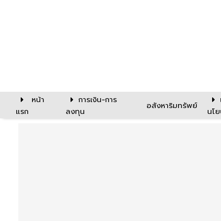
หน้า
การเงิน-การ
อสังหาริมทรัพย์
แรก
ลงทุน
นโย