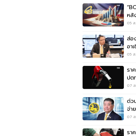
“BOI
หลั
05 ส.
ส่อ
อาเซ
05 ส.
ราค
ปตท
07 ส.
ด่วน
จ่า
07 ส.
ราค