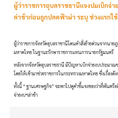
ผู้ว่าราชการอุบลราชธานีแจงปมเบิกจ่
ล่าช้าก่อนถูกปลดฟ้าผ่า ระบุ ช่วงแรกใ
ผู้ว่าราชการจังหวัดอุบลราชานีโดนคำสั่งย้ายด่วนจากนาย
มหาดไทย ในฐานะรักษาราชการแทนการนายกรัฐมนตรี
หลังจากจังหวัดอุบลราชธานี มีปัญหาเบิกจ่ายงบประมาณช่ว
โดยให้เข้ามาช่วยราชการในกระทรวงมหาดไทย ซึ่งเรื่องดัง
ทั้งนี้ “ ฐานเศรษฐกิจ” จะพาไปดูคำชี้แจงของว่าที่พันตรีอด
จ่ายงบฯล่าช้า