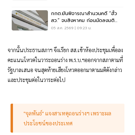
กกต.ยันพิจารณาสำนวนคดี “ฮั้ว
สว.” จบสิงหาคม ก่อนนัดลงมติ
ภายหลัง
05 ส.ค. 2569 | 09:23 น.
จากนั้นประธานสภาฯ จึงเรียก สส.เข้าห้องประชุมเพื่อลง
คะแนนโหวตในวาระถอนร่าง พ.ร.บ.ฯออกจากสภาตามที่
รัฐบาลเสนอ จนสุดท้ายเสียงโหวตออกมาตามมติดังกล่าว
และประชุมต่อในวาระต่อไป
"จุลพันธ์" แจงสาเหตุถอนร่างฯ เพราะผล
ประโยชน์ของประเทศ