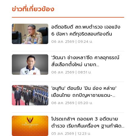
ข่าวที่เกี่ยวข้อง
อดีตอธิบดี สถ.พบตำรวจ เจอแจ้ง
6 ข้อหา คดีทุจริตสอบท้องถิ่น
06 ส.ค. 2569 | 09:24 น.
'วัฒนา ช่างเหลา'ซีด ศาลอุทธรณ์
สั่งเลือกตั้งใหม่ นายก
อบจ.ขอนแก่น
06 ส.ค. 2569 | 08:51 น.
'อนุทิน' ต้อนรับ 'มิน อ่อง หล่าย'
เยือนไทย ถกปัญหาชายแดน-
พลังงาน-การค้า
06 ส.ค. 2569 | 05:20 น.
โปรดเกล้าฯ ถอดยศ 3 อดีตนาย
ตำรวจ เรียกคืนเครื่องฯ ฐานทำผิด
วินัยร้ายแรง
05 ส.ค. 2569 | 12:23 น.