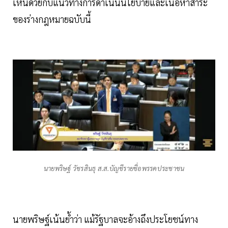
เห็นด้วยกับแนวทางการดำเนินนโยบายและเนื้อหาสาระ
ของร่างกฎหมายฉบับนี้
นายพริษฐ์ วัชรสินธุ ส.ส.บัญชีรายชื่อพรรคประชาชน
นายพริษฐ์เน้นย้ำว่า แม้รัฐบาลจะอ้างถึงประโยชน์ทาง