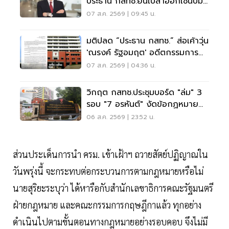
ประธาน กสทช.ยื่นใบลาออกเซ่นปม
คุณสมบัตินพ.สรณ
07 ส.ค. 2569 | 09:45 น.
มติปลด “ประธาน กสทช.” ส่อเค้าวุ่น
'ณรงค์ รัฐอมฤต' อดีตกรรมการ
สรรหาโต้ข้อวินิจฉัย
07 ส.ค. 2569 | 04:36 น.
วิกฤต กสทช.ประชุมบอร์ด "ล่ม" 3
รอบ "7 อรหันต์" งัดข้อกฏหมาย
ไม่มีใครยอมใคร
06 ส.ค. 2569 | 23:52 น.
ส่วนประเด็นการนำ ครม. เข้าเฝ้าฯ ถวายสัตย์ปฏิญาณใน
วันพรุ่งนี้ จะกระทบต่อกระบวนการตามกฎหมายหรือไม่
นายสุริยะระบุว่า ได้หารือกับสำนักเลขาธิการคณะรัฐมนตรี
ฝ่ายกฎหมาย และคณะกรรมการกฤษฎีกาแล้ว ทุกอย่าง
ดำเนินไปตามขั้นตอนทางกฎหมายอย่างรอบคอบ จึงไม่มี